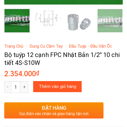
Trang Chủ
/
Dụng Cụ Cầm Tay
/
Đầu Tuýp - Đầu Vặn Ốc
Bộ tuýp 12 cạnh FPC Nhật Bản 1/2″ 10 chi
tiết 4S-S10W
₫
2.354.000
Bộ tuýp 12 cạnh FPC Nhật Bản 1/2″ 10 chi tiết 4S-S10W số 
Thêm vào giỏ hàng
ĐẶT HÀNG
Gọi điện xác nhận và giao hàng tận nơi