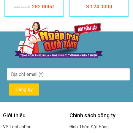
Giá
282.000
₫
Giá
3.124.000
₫
315.000
₫
gốc
hiện
là:
tại
315.000₫.
là:
282.000₫.
Giới thiệu
Chính sách công ty
Về Tool JaPan
Hình Thức Đặt Hàng