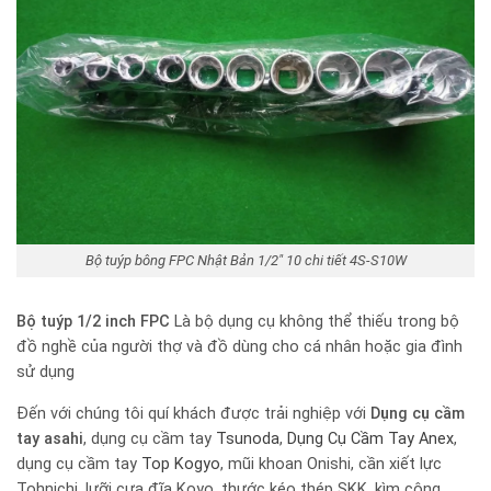
Bộ tuýp bông FPC Nhật Bản 1/2″ 10 chi tiết 4S-S10W
Bộ tuýp 1/2 inch FPC
Là bộ dụng cụ không thể thiếu trong bộ
đồ nghề của người thợ và đồ dùng cho cá nhân hoặc gia đình
sử dụng
Đến với chúng tôi quí khách được trải nghiệp với
Dụng cụ cầm
tay
asahi
, dụng cụ cầm tay
Tsunoda
,
Dụng Cụ Cầm Tay Anex
,
dụng cụ cầm tay
Top Kogyo
, mũi khoan Onishi, cần xiết lực
Tohnichi, lưỡi cưa đĩa Koyo, thước kéo thép SKK, kìm cộng