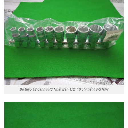
Bộ tuýp 12 cạnh FPC Nhật Bản 1/2″ 10 chi tiết 4S-S10W