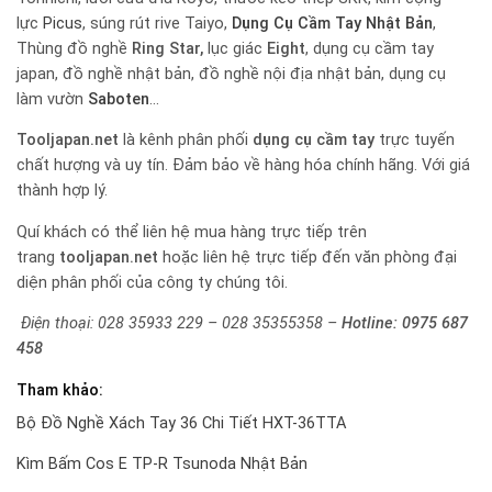
lực
Picus
, súng rút rive Taiyo,
Dụng Cụ Cầm Tay Nhật Bản
,
Thùng đồ nghề
Ring Star,
lục giác
Eight
, dụng cụ cầm tay
japan, đồ nghề nhật bản, đồ nghề nội địa nhật bản, dụng cụ
làm vườn
Saboten
…
Tooljapan.net
là kênh phân phối
dụng cụ cầm tay
trực tuyến
chất hượng và uy tín. Đảm bảo về hàng hóa chính hãng. Với giá
thành hợp lý.
Quí khách có thể liên hệ mua hàng trực tiếp trên
trang
tooljapan.net
hoặc liên hệ trực tiếp đến văn phòng đại
diện phân phối của công ty chúng tôi.
Điện thoại: 028 35933 229 – 028 35355358 –
Hotline:
0975 687
458
Tham khảo:
Bộ Đồ Nghề Xách Tay 36 Chi Tiết HXT-36TTA
Kìm Bấm Cos E TP-R Tsunoda Nhật Bản