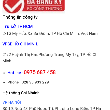
Thông tin công ty
Trụ sở TP.HCM
2/1G Mỹ Huề, Xã Bà Điểm, TP Hồ Chí Minh, Việt Nam
VPGD HỒ CHÍ MINH.
21/2 Huỳnh Thị Hai, Phường Trung Mỹ Tây, TP. Hồ Chí
Minh
0975 687 458
Hotline :
Phone :
028 35 933 229
Hệ thống Chi Nhánh
VP HÀ NỘI
Số 19, Ngõ 48, Phố Ngọc Trì, Phường Long Biên, TP Hà