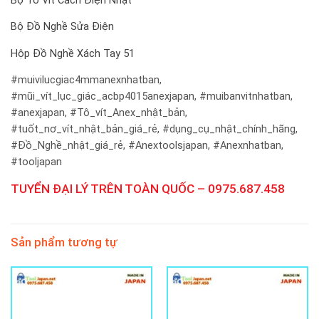
Bộ Tô Vít Cách Điện Nhật
Bộ Đồ Nghề Sửa Điện
Hộp Đồ Nghề Xách Tay 51
#muivilucgiac4mmanexnhatban,
#mũi_vít_lục_giác_acbp4015anexjapan,
#muibanvitnhatban,
#anexjapan, #Tô_vít_Anex_nhật_bản,
#tuốt_nơ_vít_nhật_bản_giá_rẻ, #dụng_cụ_nhật_chính_hãng,
#Đồ_Nghề_nhật_giá_rẻ, #Anextoolsjapan, #Anexnhatban,
#tooljapan
TUYỂN ĐẠI LÝ TRÊN TOÀN QUỐC – 0975.687.458
Sản phẩm tương tự