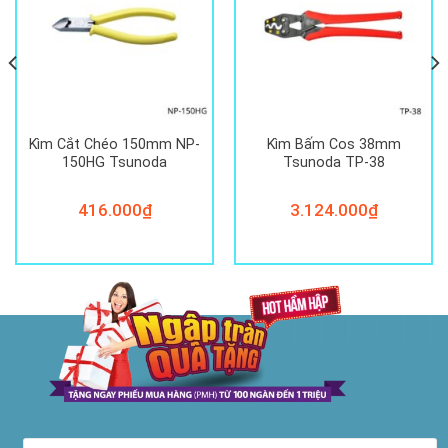
Kìm Cắt Chéo 150mm NP-
Kìm Bấm Cos 38mm
150HG Tsunoda
Tsunoda TP-38
416.000
₫
3.124.000
₫
00₫.