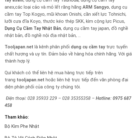
tay
asahi
, dụng cụ cầm tay
Tsunoda
, dụng cụ cầm tay
anex,các loại cảo và mỏ lết răng hãng
ARM Sangyo
, dụng cụ
cầm tay Top Kogyo, mũi khoan Onishi, cần xiết lực Tohnichi,
lưỡi cưa đĩa Koyo, thước kéo thép SKK, kìm cộng lực Picus,
Dụng Cụ Cầm Tay Nhật Bản
, dụng cụ cầm tay japan, đồ nghề
nhật bản, đồ nghề nội địa nhật bản, …
Tooljapan.net
là kênh phân phối
dụng cụ cầm tay
trực tuyến
chất hượng và uy tín. Đảm bảo về hàng hóa chính hãng. Với giá
thành hợp lý.
Quí khách có thể liên hệ mua hàng trực tiếp trên
trang
tooljapan.net
hoặc liên hệ trực tiếp đến văn phòng đại
diện phân phối của công ty chúng tôi.
Điện thoại: 028 35933 229 – 028 35355358 –
Hotline:
0975 687
458
Tham khảo:
Bộ Kìm Phe Nhật