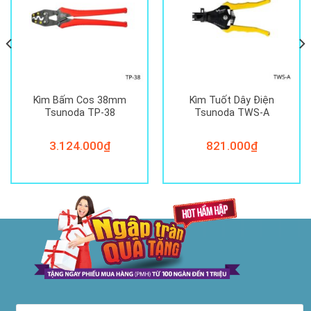
Kìm Bấm Cos 38mm
Kìm Tuốt Dây Điện
Tsunoda TP-38
Tsunoda TWS-A
3.124.000
₫
821.000
₫