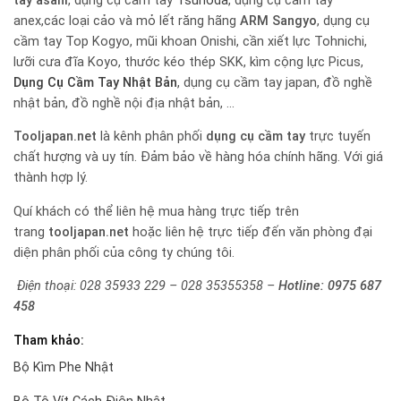
tay
asahi
, dụng cụ cầm tay
Tsunoda
, dụng cụ cầm tay
anex,các loại cảo và mỏ lết răng hãng
ARM Sangyo
, dụng cụ
cầm tay Top Kogyo, mũi khoan Onishi, cần xiết lực Tohnichi,
lưỡi cưa đĩa Koyo, thước kéo thép SKK, kìm cộng lực Picus,
Dụng Cụ Cầm Tay Nhật Bản
, dụng cụ cầm tay japan, đồ nghề
nhật bản, đồ nghề nội địa nhật bản, …
Tooljapan.net
là kênh phân phối
dụng cụ cầm tay
trực tuyến
chất hượng và uy tín. Đảm bảo về hàng hóa chính hãng. Với giá
thành hợp lý.
Quí khách có thể liên hệ mua hàng trực tiếp trên
trang
tooljapan.net
hoặc liên hệ trực tiếp đến văn phòng đại
diện phân phối của công ty chúng tôi.
Điện thoại: 028 35933 229 – 028 35355358 –
Hotline:
0975 687
458
Tham khảo:
Bộ Kìm Phe Nhật