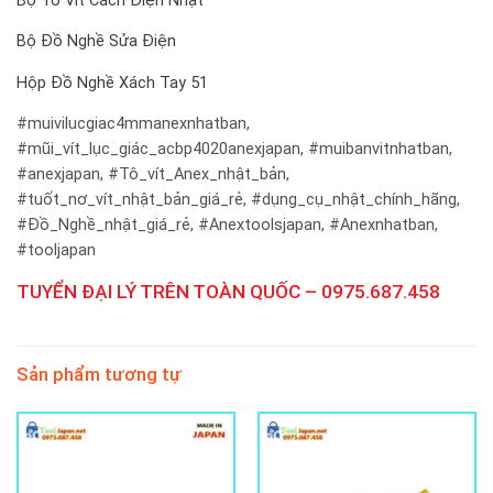
Bộ Tô Vít Cách Điện Nhật
Bộ Đồ Nghề Sửa Điện
Hộp Đồ Nghề Xách Tay 51
#muivilucgiac4mmanexnhatban,
#mũi_vít_lục_giác_acbp4020anexjapan,
#muibanvitnhatban,
#anexjapan, #Tô_vít_Anex_nhật_bản,
#tuốt_nơ_vít_nhật_bản_giá_rẻ, #dụng_cụ_nhật_chính_hãng,
#Đồ_Nghề_nhật_giá_rẻ, #Anextoolsjapan, #Anexnhatban,
#tooljapan
TUYỂN ĐẠI LÝ TRÊN TOÀN QUỐC – 0975.687.458
Sản phẩm tương tự