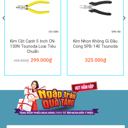
Kìm Cắt Cạnh 5 Inch CN-
Kìm Nhọn Không Gỉ Đầu
130N Tsunoda Loại Tiêu
Cong SPB-140 Tsunoda
Chuẩn
Giá
299.000
₫
Giá
325.000
₫
325.000
₫
gốc
hiện
là:
tại
325.000₫.
là:
299.000₫.