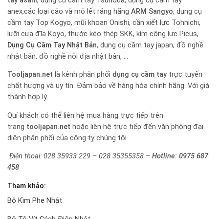
tay
asahi
, dụng cụ cầm tay
Tsunoda
, dụng cụ cầm tay
anex,các loại cảo và mỏ lết răng hãng
ARM Sangyo
, dụng cụ
cầm tay Top Kogyo, mũi khoan Onishi, cần xiết lực Tohnichi,
lưỡi cưa đĩa Koyo, thước kéo thép SKK, kìm cộng lực Picus,
Dụng Cụ Cầm Tay Nhật Bản
, dụng cụ cầm tay japan, đồ nghề
nhật bản, đồ nghề nội địa nhật bản, …
Tooljapan.net
là kênh phân phối
dụng cụ cầm tay
trực tuyến
chất hượng và uy tín. Đảm bảo về hàng hóa chính hãng. Với giá
thành hợp lý.
Quí khách có thể liên hệ mua hàng trực tiếp trên
trang
tooljapan.net
hoặc liên hệ trực tiếp đến văn phòng đại
diện phân phối của công ty chúng tôi.
Điện thoại: 028 35933 229 – 028 35355358 –
Hotline:
0975 687
458
Tham khảo:
Bộ Kìm Phe Nhật