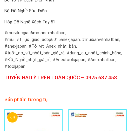
Bộ Tô Vít Cách Điện Nhật
Bộ Đồ Nghề Sửa Điện
Hộp Đồ Nghề Xách Tay 51
#muivilucgiac6mmanexnhatban,
#mũi_vít_lục_giác_acbp6015anexjapan,
#muibanvitnhatban,
#anexjapan, #Tô_vít_Anex_nhật_bản,
#tuốt_nơ_vít_nhật_bản_giá_rẻ, #dụng_cụ_nhật_chính_hãng,
#Đồ_Nghề_nhật_giá_rẻ, #Anextoolsjapan, #Anexnhatban,
#tooljapan
TUYỂN ĐẠI LÝ TRÊN TOÀN QUỐC – 0975.687.458
Sản phẩm tương tự
-8%