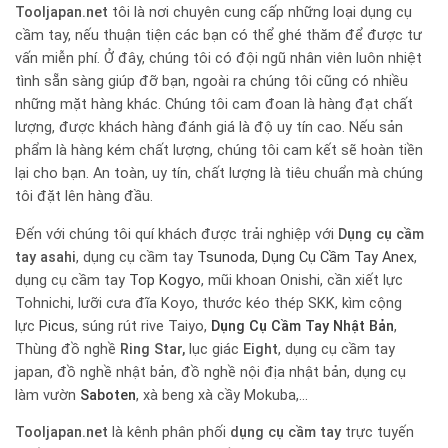
Tooljapan.net
tôi là nơi chuyên cung cấp những loại dụng cụ
cầm tay, nếu thuận tiện các bạn có thể ghé thăm để được tư
vấn miễn phí. Ở đây, chúng tôi có đội ngũ nhân viên luôn nhiệt
tình sẵn sàng giúp đỡ bạn, ngoài ra chúng tôi cũng có nhiều
những mặt hàng khác. Chúng tôi cam đoan là hàng đạt chất
lượng, được khách hàng đánh giá là độ uy tín cao. Nếu sản
phẩm là hàng kém chất lượng, chúng tôi cam kết sẽ hoàn tiền
lại cho bạn. An toàn, uy tín, chất lượng là tiêu chuẩn mà chúng
tôi đặt lên hàng đầu.
Đến với chúng tôi quí khách được trải nghiệp với
Dụng cụ cầm
tay
asahi
, dụng cụ cầm tay
Tsunoda
,
Dụng Cụ Cầm Tay Anex
,
dụng cụ cầm tay
Top Kogyo
, mũi khoan Onishi, cần xiết lực
Tohnichi, lưỡi cưa đĩa Koyo, thước kéo thép SKK, kìm cộng
lực
Picus
, súng rút rive Taiyo,
Dụng Cụ Cầm Tay Nhật Bản
,
Thùng đồ nghề
Ring Star,
lục giác
Eight
, dụng cụ cầm tay
japan, đồ nghề nhật bản, đồ nghề nội địa nhật bản, dụng cụ
làm vườn
Saboten
, xà beng xà cầy Mokuba,…
Tooljapan.net
là kênh phân phối
dụng cụ cầm tay
trực tuyến