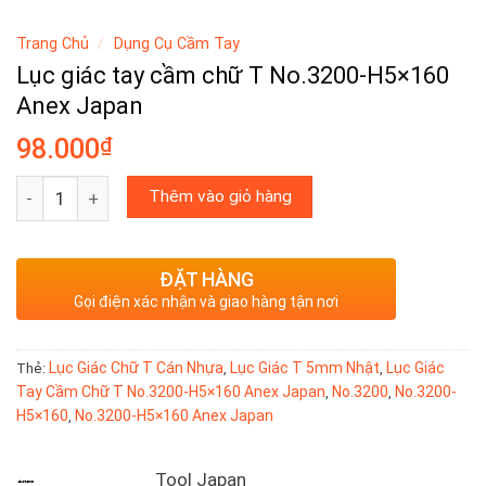
Trang Chủ
/
Dụng Cụ Cầm Tay
Lục giác tay cầm chữ T No.3200-H5×160
Anex Japan
₫
98.000
Lục giác tay cầm chữ T No.3200-H5×160 Anex Japan số lư
Thêm vào giỏ hàng
ĐẶT HÀNG
Gọi điện xác nhận và giao hàng tận nơi
Lục Giác Chữ T Cán Nhựa
Lục Giác T 5mm Nhật
Lục Giác
Thẻ:
,
,
Tay Cầm Chữ T No.3200-H5×160 Anex Japan
No.3200
No.3200-
,
,
H5×160
No.3200-H5×160 Anex Japan
,
Tool Japan