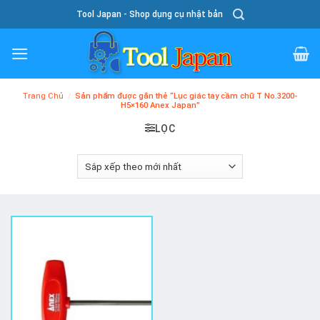
Skip
Tool Japan - Shop dụng cụ nhật bản
To
Content
Trang Chủ
/
Sản phẩm được gắn thẻ “Lục giác tay cầm chữ T No.3200-
H5×160 Anex Japan”
LỌC