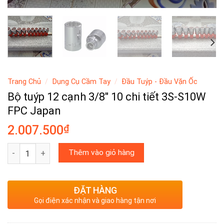
Trang Chủ
/
Dụng Cụ Cầm Tay
/
Đầu Tuýp - Đầu Vặn Ốc
Bộ tuýp 12 cạnh 3/8″ 10 chi tiết 3S-S10W
FPC Japan
₫
2.007.500
Bộ tuýp 12 cạnh 3/8″ 10 chi tiết 3S-S10W FPC Japan số lượ
Thêm vào giỏ hàng
ĐẶT HÀNG
Gọi điện xác nhận và giao hàng tận nơi