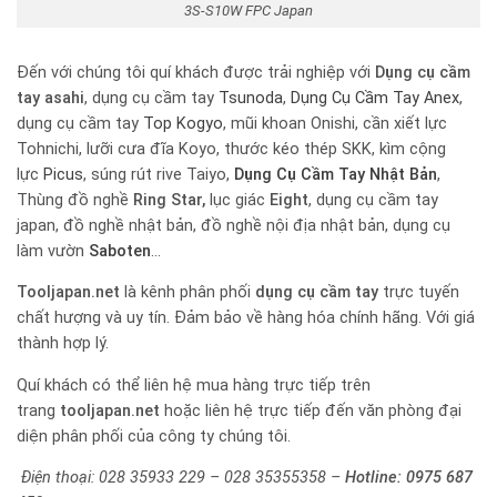
3S-S10W FPC Japan
Đến với chúng tôi quí khách được trải nghiệp với
Dụng cụ cầm
tay
asahi
, dụng cụ cầm tay
Tsunoda
,
Dụng Cụ Cầm Tay Anex
,
dụng cụ cầm tay
Top Kogyo
, mũi khoan Onishi, cần xiết lực
Tohnichi, lưỡi cưa đĩa Koyo, thước kéo thép SKK, kìm cộng
lực
Picus
, súng rút rive Taiyo,
Dụng Cụ Cầm Tay Nhật Bản
,
Thùng đồ nghề
Ring Star,
lục giác
Eight
, dụng cụ cầm tay
japan, đồ nghề nhật bản, đồ nghề nội địa nhật bản, dụng cụ
làm vườn
Saboten
…
Tooljapan.net
là kênh phân phối
dụng cụ cầm tay
trực tuyến
chất hượng và uy tín. Đảm bảo về hàng hóa chính hãng. Với giá
thành hợp lý.
Quí khách có thể liên hệ mua hàng trực tiếp trên
trang
tooljapan.net
hoặc liên hệ trực tiếp đến văn phòng đại
diện phân phối của công ty chúng tôi.
Điện thoại: 028 35933 229 – 028 35355358 –
Hotline:
0975 687