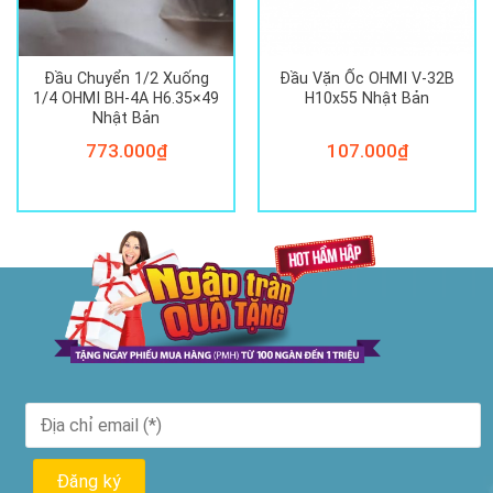
Đầu Chuyển 1/2 Xuống
Đầu Vặn Ốc OHMI V-32B
1/4 OHMI BH-4A H6.35×49
H10x55 Nhật Bản
Nhật Bản
773.000
₫
107.000
₫