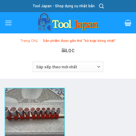
Skip
Tool Japan - Shop dụng cụ nhật bản
To
Content
Trang Chủ
/
Sản phẩm được gắn thẻ “bộ tuýp bông nhật”
LỌC