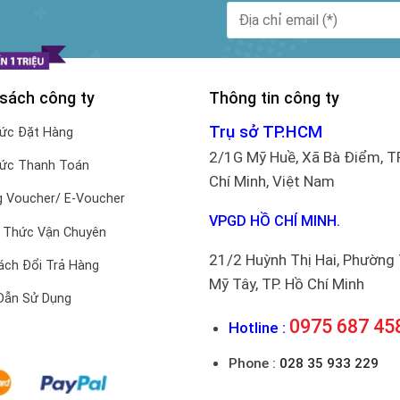
 sách công ty
Thông tin công ty
Trụ sở TP.HCM
hức Đặt Hàng
2/1G Mỹ Huề, Xã Bà Điểm, T
hức Thanh Toán
Chí Minh, Việt Nam
 Voucher/ E-Voucher
VPGD HỒ CHÍ MINH.
 Thức Vận Chuyên
21/2 Huỳnh Thị Hai, Phường
ách Đổi Trả Hàng
Mỹ Tây, TP. Hồ Chí Minh
Dẫn Sử Dụng
0975 687 45
Hotline :
Phone :
028 35 933 229