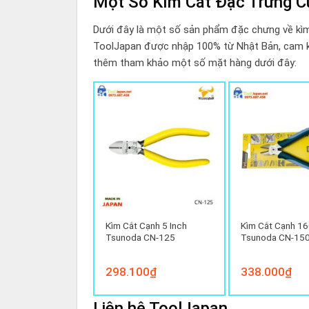
Một Số Kìm Cắt Đặc Trưng C
Dưới đây là một số sản phẩm đặc chưng về kì
ToolJapan được nhập 100% từ Nhật Bản, cam kế
thêm tham khảo một số mặt hàng dưới đây:
t Cạnh 5 Inch
Kìm Cắt Cạnh 5 Inch
Kìm Cắt Cạnh 
da CN-125N
Tsunoda CN-125
Tsunoda CN-15
000
₫
298.100
₫
338.000
₫
Liên hệ ToolJapan