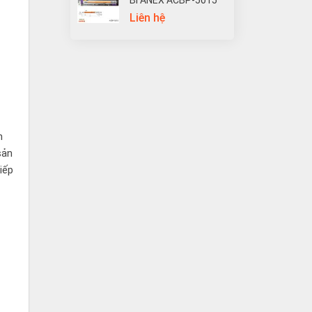
Bi ANEX ACBP-5015
Liên hệ
h
sản
iếp