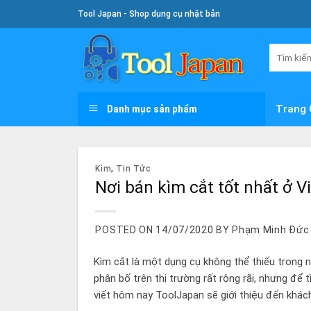
Skip
Tool Japan - Shop dụng cụ nhật bản
To
Content
Tìm
kiếm:
Danh mục sản phẩm
Trang 
Kìm
,
Tin Tức
Nơi bán kìm cắt tốt nhất ở 
POSTED ON
14/07/2020
BY
Phạm Minh Đức
Kìm cắt là một dụng cụ không thể thiếu trong 
phân bố trên thị trường rất rộng rãi, nhưng để 
viết hôm nay ToolJapan sẽ giới thiệu đến khác