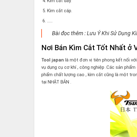
Kìm cắt dây.
Kìm cắt cáp.
……
Bài đọc thêm :
Lưu Ý Khi Sử Dụng K
Nơi Bán Kìm Cắt Tốt Nhất ở 
Tool japan
là một đơn vị tiên phong kết nối vớ
vụ dụng cụ cơ khí , công nghiệp .Các sản phẩm
phẩm chất lượng cao , kìm cắt cũng là một tro
tại NHẬT BẢN .