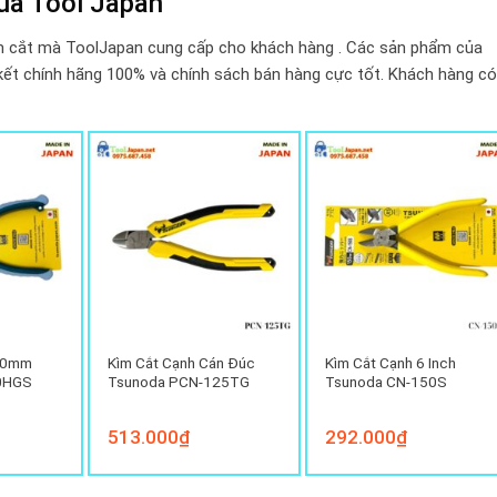
ủa Tool Japan
m cắt mà ToolJapan cung cấp cho khách hàng . Các sản phẩm của
t chính hãng 100% và chính sách bán hàng cực tốt. Khách hàng có
160mm
Kìm Cắt Cạnh Cán Đúc
Kìm Cắt Cạnh 6 Inch
0HGS
Tsunoda PCN-125TG
Tsunoda CN-150S
513.000
₫
292.000
₫