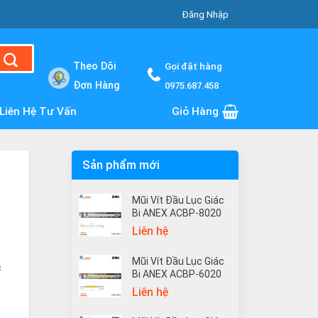
Đăng Nhập
Theo Dõi
Gọi đặt hàng
Đơn Hàng
0975.687.458
Liên Hệ Tư Vấn
Giỏ Hàng
Sản phẩm mới
Mũi Vít Đầu Lục Giác
Bi ANEX ACBP-8020
Liên hệ
Mũi Vít Đầu Lục Giác
c
Bi ANEX ACBP-6020
Liên hệ