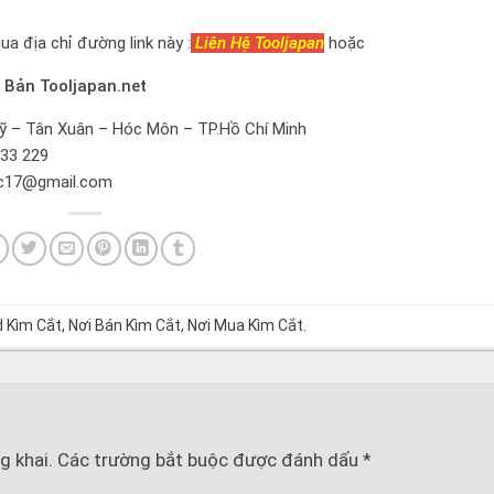
a địa chỉ đường link này :
Liên Hệ Tooljapan
hoặc
 Bản Tooljapan.net
 – Tân Xuân – Hóc Môn – TP.Hồ Chí Minh
33 229
c17@gmail.com
d
Kìm Cắt
,
Nơi Bán Kìm Cắt
,
Nơi Mua Kìm Cắt
.
g khai.
Các trường bắt buộc được đánh dấu
*