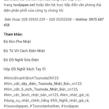
trang
tooljapan.net
hoặc liên hệ trực tiếp đến văn phòng đại
diện phân phối của công ty chúng tôi.
Điện thoại: 028 35933 229 – 028 35355358 –
Hotline:
0975 687
458
Tham khảo:
Bộ Kìm Phe Nhật
Bộ Tô Vít Cách Điện Nhật
Bộ Đồ Nghề Sửa Điện
Hộp Đồ Nghề Xách Tay 51
#Kìmcắtcạnh5inchTsunodaCN125
#Kìm
_cắt_dây_điện_Tsunoda_Nhật_B
ản_cn125
#Kìm
_cắt_5_inch_Tsunoda_Nhật_B
ản_cn125,
#kìm_căt_5inch_nhật_bản_cn125, #kìm_nhật_giá_rẻ,
#dụng_cụ_nhật_chính_hãng #Đồ_Nghề_nhật_giá_rẻ,
#tsunodajapan, #Tsunodanhatban, #tooljapan