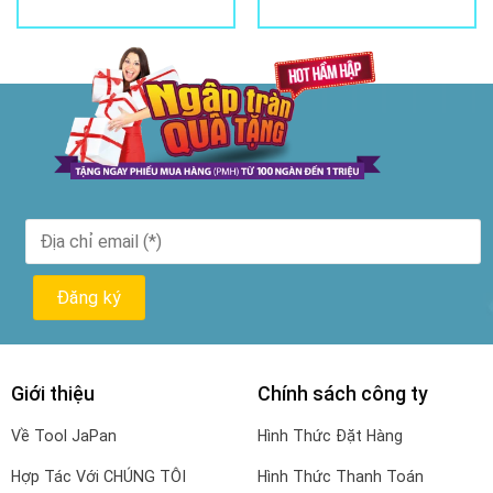
739.000₫.
là:
717.000
Giới thiệu
Chính sách công ty
Về Tool JaPan
Hình Thức Đặt Hàng
Hợp Tác Với CHÚNG TÔI
Hình Thức Thanh Toán