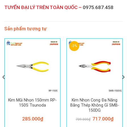
TUYỂN ĐẠI LÝ TRÊN TOÀN QUỐC –
0975.687.458
Sản phẩm tương tự
-3%
Kìm Mũi Nhọn 150mm RP-
Kìm Nhọn Cong Đa Năng
150S Tsunoda
Bằng Thép Không Gỉ SMB-
150DG
285.000
₫
Giá
717.000
₫
Giá
739.000
₫
gốc
hiện
là:
tại