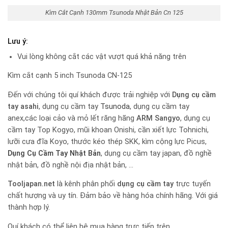
Kìm Cắt Cạnh 130mm Tsunoda Nhật Bản Cn 125
Lưu ý:
Vui lòng không cắt các vật vượt quá khả năng trên
Kìm cắt cạnh 5 inch Tsunoda CN-125
Đến với chúng tôi quí khách được trải nghiệp với
Dụng cụ cầm
tay
asahi
, dụng cụ cầm tay
Tsunoda
, dụng cụ cầm tay
anex,các loại cảo và mỏ lết răng hãng
ARM Sangyo
, dụng cụ
cầm tay Top Kogyo, mũi khoan Onishi, cần xiết lực Tohnichi,
lưỡi cưa đĩa Koyo, thước kéo thép SKK, kìm cộng lực Picus,
Dụng Cụ Cầm Tay Nhật Bản
, dụng cụ cầm tay japan, đồ nghề
nhật bản, đồ nghề nội địa nhật bản, …
Tooljapan.net
là kênh phân phối
dụng cụ cầm tay
trực tuyến
chất hượng và uy tín. Đảm bảo về hàng hóa chính hãng. Với giá
thành hợp lý.
Quí khách có thể liên hệ mua hàng trực tiếp trên