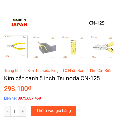
Trang Chủ
/
Kìm Tsunoda King TTC Nhật Bản
/
Kìm Cắt Điện
Kìm cắt cạnh 5 inch Tsunoda CN-125
₫
298.100
Liên hệ:
0975.687.458
Kìm cắt cạnh 5 inch Tsunoda CN-125 số lượng
Thêm vào giỏ hàng