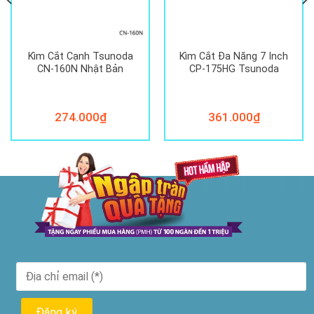
Kìm Cắt Cạnh Tsunoda
Kìm Cắt Đa Năng 7 Inch
CN-160N Nhật Bản
CP-175HG Tsunoda
274.000
₫
361.000
₫
00₫.