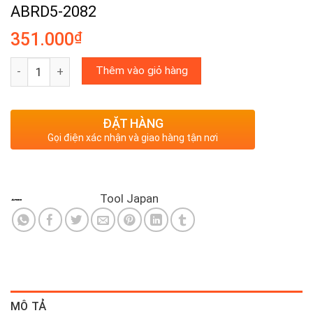
ABRD5-2082
₫
351.000
Vỉ 5 Mũi vặn vít 1 đầu có từ tính Anex ABRD5-2082 số lượng
Thêm vào giỏ hàng
ĐẶT HÀNG
Gọi điện xác nhận và giao hàng tận nơi
Tool Japan
MÔ TẢ