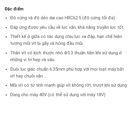
Đặc điểm
Độ cứng và độ dẻo dai cao HRC62.5 (độ cứng tối đa).
Đáp ứng được yêu cầu về lực vặn, khả năng truyền lực tốt.
Thiết kế ở giữa có tác dụng chịu lực va đập, hạn chế hiện
tượng mũi vít bị gãy và hỏng đầu mũi.
Thân vít có kích thước nhỏ Φ5.3 thuận tiện khi sử dụng ở
những vị trí hẹp và sâu.
Đuôi lục giác chuẩn 6.35mm phù hợp với mọi loạt máy bắt
vít hay chuôi vặn….
Mũi vít có từ tính mạnh giúp vít không rớt, trượt khi sử dụng
Dùng cho máy 40V (có thể sử dụng với máy 18V)