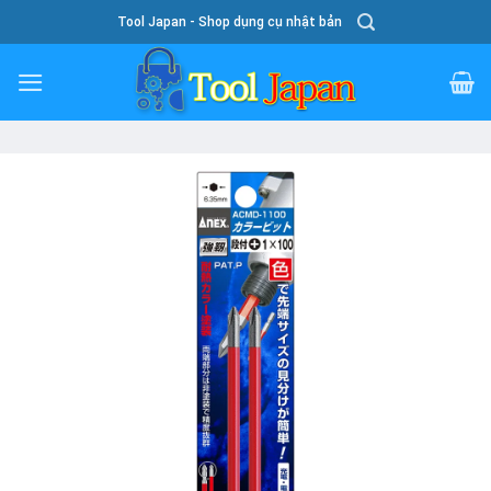
Skip
Tool Japan - Shop dụng cụ nhật bản
To
Content