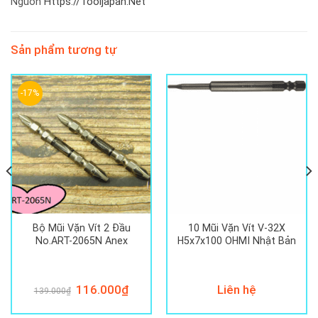
Nguồn
Https://Tooljapan.Net
Sản phẩm tương tự
-17%
Bộ Mũi Vặn Vít 2 Đầu
10 Mũi Vặn Vít V-32X
No.ART-2065N Anex
H5x7x100 OHMI Nhật Bản
Giá
116.000
₫
Giá
Liên hệ
139.000
₫
gốc
hiện
là:
tại