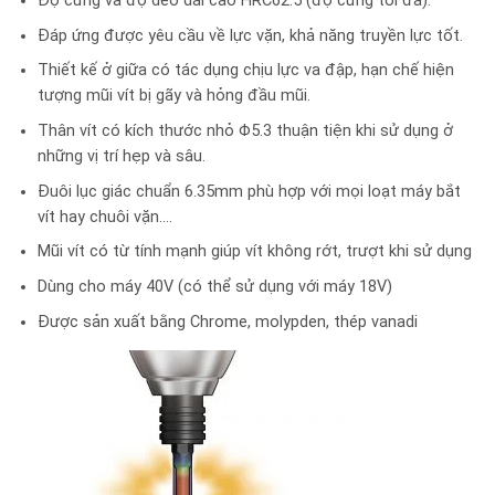
Độ cứng và độ dẻo dai cao HRC62.5 (độ cứng tối đa).
Đáp ứng được yêu cầu về lực vặn, khả năng truyền lực tốt.
Thiết kế ở giữa có tác dụng chịu lực va đập, hạn chế hiện
tượng mũi vít bị gãy và hỏng đầu mũi.
Thân vít có kích thước nhỏ Φ5.3 thuận tiện khi sử dụng ở
những vị trí hẹp và sâu.
Đuôi lục giác chuẩn 6.35mm phù hợp với mọi loạt máy bắt
vít hay chuôi vặn….
Mũi vít có từ tính mạnh giúp vít không rớt, trượt khi sử dụng
Dùng cho máy 40V (có thể sử dụng với máy 18V)
Được sản xuất bằng Chrome, molypden, thép vanadi