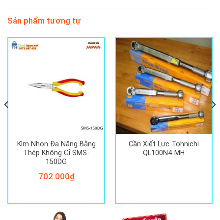
Sản phẩm tương tự
Kìm Nhọn Đa Năng Bằng
Cần Xiết Lực Tohnichi
Thép Không Gỉ SMS-
QL100N4-MH
150DG
702.000
₫
00₫.