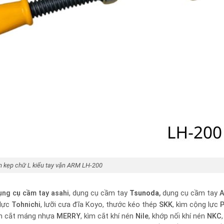
 kẹp chữ L kiểu tay vặn ARM LH-200
ụng cụ cầm tay
asahi
, dụng cụ cầm tay
Tsunoda
,
dụng cụ cầm tay
A
 lực
Tohnichi
, lưỡi cưa đĩa Koyo, thước kéo thép
SKK
, kìm cộng lực
P
ìm cắt máng nhựa
MERRY
, kìm cắt khí nén
Nile
, khớp nối khí nén
NKC