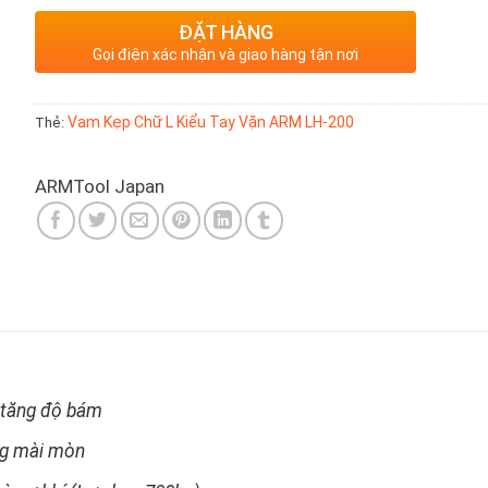
ĐẶT HÀNG
Gọi điện xác nhận và giao hàng tận nơi
Thẻ:
Vam Kẹp Chữ L Kiểu Tay Vặn ARM LH-200
ARM
Tool Japan
 tăng độ bám
ng mài mòn