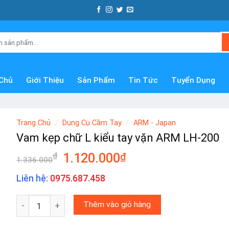
Chủ
Giới Thiệu
Sản Phẩm
Tin Tức
Tuyển Dụng
Trang Chủ
/
Dụng Cụ Cầm Tay
/
ARM - Japan
Vam kẹp chữ L kiểu tay vặn ARM LH-200
Giá
Giá
1.120.000
₫
₫
1.336.000
gốc
hiện
Liên hệ:
0975.687.458
là:
tại
1.336.000₫.
là:
Vam kẹp chữ L kiểu tay vặn ARM LH-200 số lượng
Thêm vào giỏ hàng
1.120.000₫.