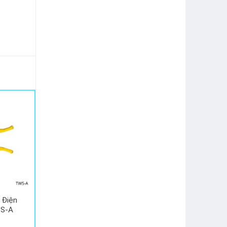
 Điện
WS-A