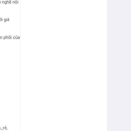
ồ nghề nội
i giá
ân phối của
_rẻ,