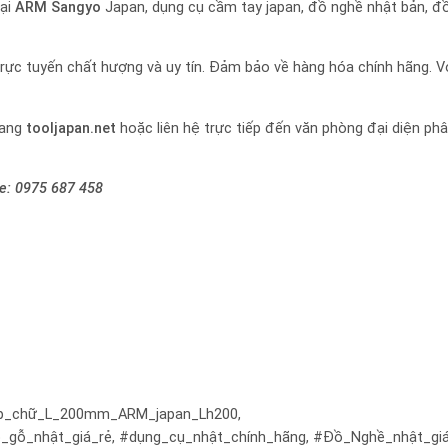
oại
ARM Sangyo
Japan, dụng cụ cầm tay japan, đồ nghề nhật bản, đ
rực tuyến chất hượng và uy tín. Đảm bảo về hàng hóa chính hãng. Vớ
rang
tooljapan.net
hoặc liên hệ trực tiếp đến văn phòng đại diện ph
ne:
0975 687 458
ẹp_chữ_L_200mm_ARM_japan_Lh200,
ỗ_nhật_giá_rẻ, #dụng_cụ_nhật_chính_hãng, #Đồ_Nghề_nhật_giá