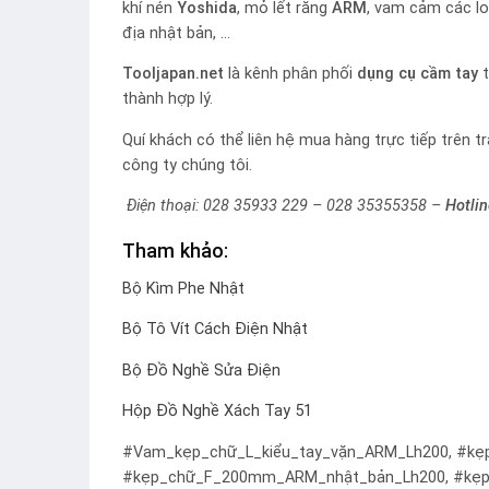
khí nén
Yoshida
, mỏ lết răng
ARM
, vam cảm các l
địa nhật bản, …
Tooljapan.net
là kênh phân phối
dụng cụ cầm tay
t
thành hợp lý.
Quí khách có thể liên hệ mua hàng trực tiếp trên t
công ty chúng tôi.
Điện thoại: 028 35933 229 – 028 35355358 –
Hotli
Tham khảo:
Bộ Kìm Phe Nhật
Bộ Tô Vít Cách Điện Nhật
Bộ Đồ Nghề Sửa Điện
Hộp Đồ Nghề Xách Tay 51
#Vam_kẹp_chữ_L_kiểu_tay_vặn_ARM_Lh200, #k
#kẹp_chữ_F_200mm_ARM_nhật_bản_Lh200, #kẹp_g