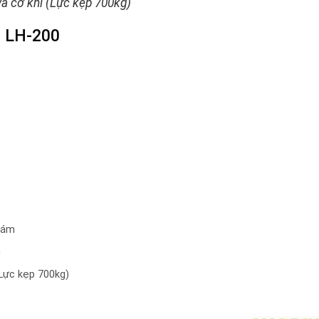
và cơ khí (Lực kẹp 700kg)
M LH-200
bám
n
(Lực kẹp 700kg)