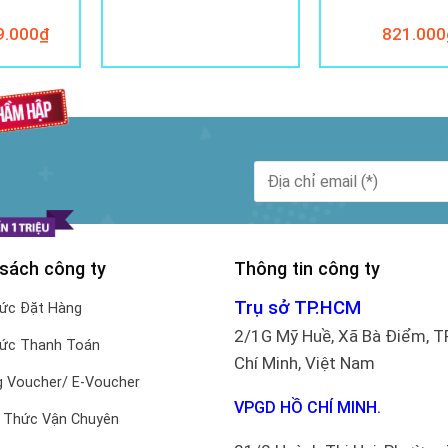
Giá
9.000
₫
821.000
hiện
tại
.000₫.
là:
779.000₫.
 sách công ty
Thông tin công ty
Trụ sở TP.HCM
hức Đặt Hàng
2/1G Mỹ Huề, Xã Bà Điểm, T
hức Thanh Toán
Chí Minh, Việt Nam
 Voucher/ E-Voucher
VPGD HỒ CHÍ MINH.
 Thức Vận Chuyên