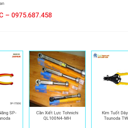
pan
C –
0975.687.458
Năng SP-
Cần Xiết Lực Tohnichi
Kìm Tuốt Dây
unoda
QL100N4-MH
Tsunoda T