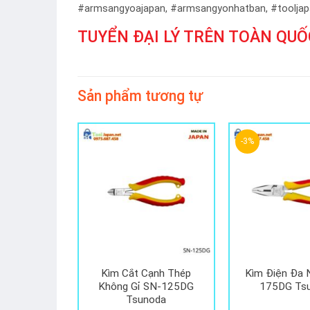
#armsangyoajapan, #armsangyonhatban, #toolja
TUYỂN ĐẠI LÝ TRÊN TOÀN QUỐ
Sản phẩm tương tự
-3%
họn 150mm
Kìm Cắt Cạnh Thép
Kìm Điện Đa 
Tsunoda
Không Gỉ SN-125DG
175DG Ts
Tsunoda