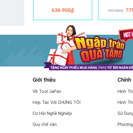
Giá
000
₫
636.900
₫
77
799.000
₫
gốc
là:
799
Giới thiệu
Chính
Về Tool JaPan
Hình T
Hợp Tác Với CHÚNG TÔI
Hình T
Cơ Hội Nghề Nghiệp
Sử Dụng
Quy chế sàn
Phương