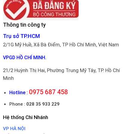
Thông tin công ty
Trụ sở TP.HCM
2/1G Mỹ Huề, Xã Bà Điểm, TP Hồ Chí Minh, Việt Nam
VPGD HỒ CHÍ MINH.
21/2 Huỳnh Thị Hai, Phường Trung Mỹ Tây, TP. Hồ Chí
Minh
0975 687 458
Hotline :
Phone :
028 35 933 229
Hệ thống Chi Nhánh
VP HÀ NỘI