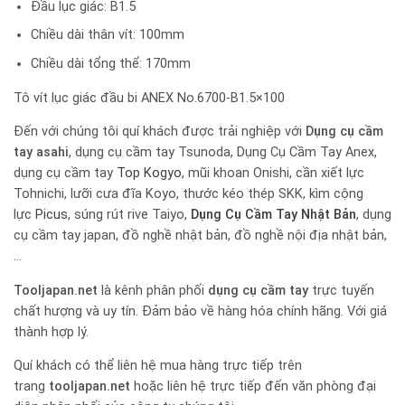
Đầu lục giác: B1.5
Chiều dài thân vít: 100mm
Chiều dài tổng thể: 170mm
Tô vít lục giác đầu bi ANEX No.6700-B1.5×100
Đến với chúng tôi quí khách được trải nghiệp với
Dụng cụ cầm
tay
asahi
, dụng cụ cầm tay Tsunoda, Dụng Cụ Cầm Tay Anex,
dụng cụ cầm tay
Top Kogyo
, mũi khoan Onishi, cần xiết lực
Tohnichi, lưỡi cưa đĩa Koyo, thước kéo thép SKK, kìm cộng
lực
Picus
, súng rút rive Taiyo,
Dụng Cụ Cầm Tay Nhật Bản
, dụng
cụ cầm tay japan, đồ nghề nhật bản, đồ nghề nội địa nhật bản,
…
Tooljapan.net
là kênh phân phối
dụng cụ cầm tay
trực tuyến
chất hượng và uy tín. Đảm bảo về hàng hóa chính hãng. Với giá
thành hợp lý.
Quí khách có thể liên hệ mua hàng trực tiếp trên
trang
tooljapan.net
hoặc liên hệ trực tiếp đến văn phòng đại