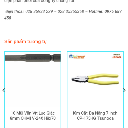
diện phân phối của công ty chúng tôi.
Điện thoại: 028 35933 229 – 028 35355358 –
Hotline:
0975 687
458
Sản phẩm tương tự
10 Mũi Vặn Vít Lục Giác
Kìm Cắt Đa Năng 7 Inch
8mm OHMI V-24X H8x70
CP-175HG Tsunoda