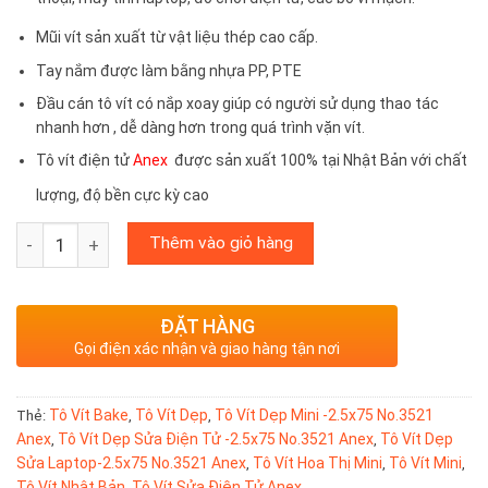
Mũi vít sản xuất từ vật liệu thép cao cấp.
Tay nắm được làm bằng nhựa PP, PTE
Đầu cán tô vít có nắp xoay giúp có người sử dụng thao tác
nhanh hơn , dễ dàng hơn trong quá trình vặn vít.
Tô vít điện tử
Anex
được sản xuất 100% tại Nhật Bản với chất
lượng, độ bền cực kỳ cao
Tô vít dẹp mini -2.5x75 No.3521 Anex số lượng
Thêm vào giỏ hàng
ĐẶT HÀNG
Gọi điện xác nhận và giao hàng tận nơi
Tô Vít Bake
Tô Vít Dẹp
Tô Vít Dẹp Mini -2.5x75 No.3521
Thẻ:
,
,
Anex
Tô Vít Dẹp Sửa Điện Tử -2.5x75 No.3521 Anex
Tô Vít Dẹp
,
,
Sửa Laptop-2.5x75 No.3521 Anex
Tô Vít Hoa Thị Mini
Tô Vít Mini
,
,
,
Tô Vít Nhật Bản
Tô Vít Sửa Điện Tử Anex
,