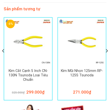
Sản phẩm tương tự
-8%
Kìm Cắt Cạnh 5 Inch CN-
Kìm Mũi Nhọn 125mm RP-
130N Tsunoda Loại Tiêu
125S Tsunoda
Chuẩn
Giá
299.000
₫
Giá
271.000
₫
325.000
₫
gốc
hiện
là:
tại
325.000₫.
là:
299.000₫.