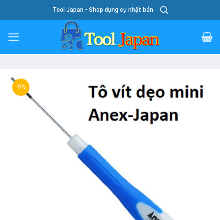
Skip
Tool Japan - Shop dụng cụ nhật bản
To
Content
-9%