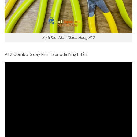
Bộ 5 Kìm Nhật Chính Hãng P12
P12 Combo 5 cây kìm Tsunoda Nhật Bản