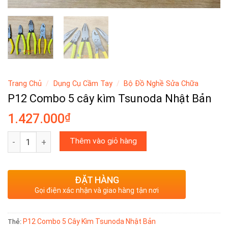
Trang Chủ
/
Dụng Cụ Cầm Tay
/
Bộ Đồ Nghề Sửa Chữa
P12 Combo 5 cây kìm Tsunoda Nhật Bản
₫
1.427.000
P12 Combo 5 cây kìm Tsunoda Nhật Bản số lượng
Thêm vào giỏ hàng
ĐẶT HÀNG
Gọi điện xác nhận và giao hàng tận nơi
P12 Combo 5 Cây Kìm Tsunoda Nhật Bản
Thẻ: