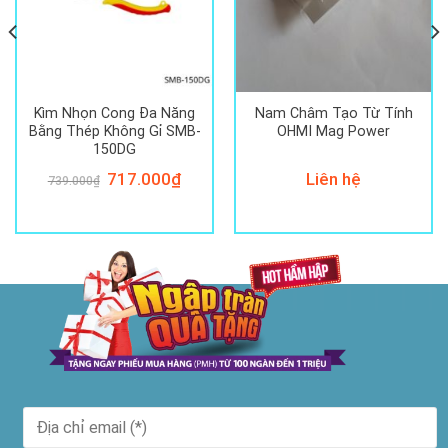
Kìm Nhọn Cong Đa Năng
Nam Châm Tạo Từ Tính
Bằng Thép Không Gỉ SMB-
OHMI Mag Power
150DG
Giá
717.000
₫
Giá
Liên hệ
739.000
₫
gốc
hiện
là:
tại
739.000₫.
là:
717.000₫.