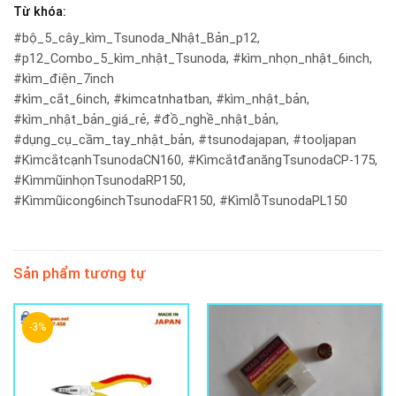
Từ khóa:
#bộ_5_cây_kìm_Tsunoda_Nhật_Bản_p12,
#p12_Combo_5_kìm_nhật_Tsunoda, #kìm_nhọn_nhật_6inch,
#kìm_điện_7inch
#kìm_cắt_6inch, #kimcatnhatban, #kìm_nhật_bản,
#kìm_nhật_bản_giá_rẻ, #đồ_nghề_nhật_bản,
#dụng_cụ_cầm_tay_nhật_bản, #tsunodajapan, #tooljapan
#KìmcắtcạnhTsunodaCN160, #KìmcắtđanăngTsunodaCP-175,
#KìmmũinhọnTsunodaRP150,
#Kìmmũicong6inchTsunodaFR150, #KìmlỗTsunodaPL150
Sản phẩm tương tự
-3%