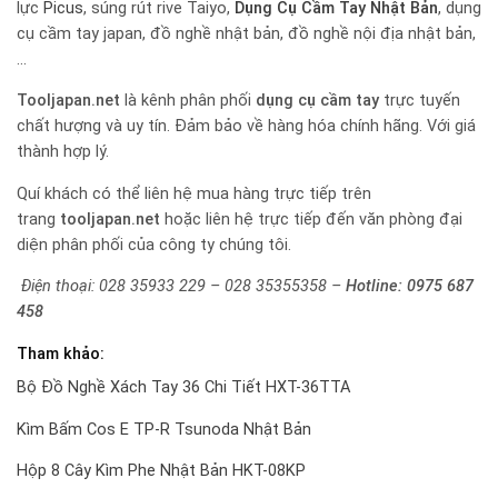
lực
Picus
, súng rút rive Taiyo,
Dụng Cụ Cầm Tay Nhật Bản
, dụng
cụ cầm tay japan, đồ nghề nhật bản, đồ nghề nội địa nhật bản,
…
Tooljapan.net
là kênh phân phối
dụng cụ cầm tay
trực tuyến
chất hượng và uy tín. Đảm bảo về hàng hóa chính hãng. Với giá
thành hợp lý.
Quí khách có thể liên hệ mua hàng trực tiếp trên
trang
tooljapan.net
hoặc liên hệ trực tiếp đến văn phòng đại
diện phân phối của công ty chúng tôi.
Điện thoại: 028 35933 229 – 028 35355358 –
Hotline:
0975 687
458
Tham khảo:
Bộ Đồ Nghề Xách Tay 36 Chi Tiết HXT-36TTA
Kìm Bấm Cos E TP-R Tsunoda Nhật Bản
Hộp 8 Cây Kìm Phe Nhật Bản HKT-08KP