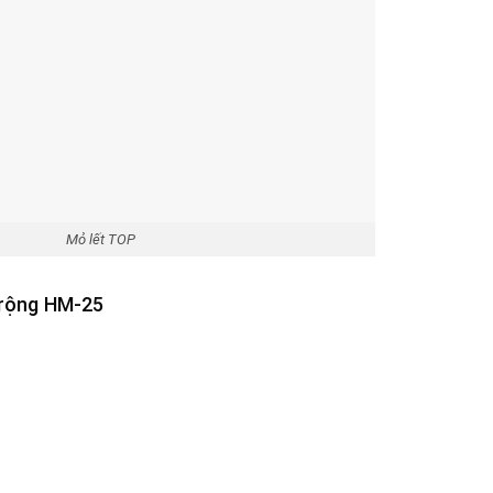
Mỏ lết TOP
 rộng HM-25