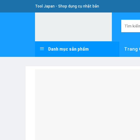
Skip
Tool Japan - Shop dụng cụ nhật bản
To
Content
Tìm
kiếm:
Danh mục sản phẩm
Trang 