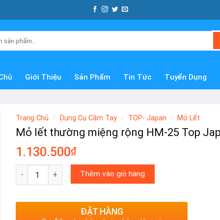
Chủ
Giới Thiệu
Sản Phẩm
Tin Tức
Tuyển Dụng
Trang Chủ
/
Dụng Cụ Cầm Tay
/
TOP- Japan
/
Mỏ Lết
Mỏ lết thường miệng rộng HM-25 Top Ja
1.130.500
₫
Mỏ lết thường miệng rộng HM-25 Top Japan số lượng
Thêm vào giỏ hàng
ĐẶT HÀNG