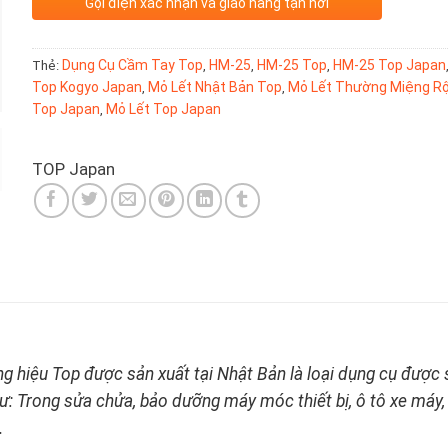
Gọi điện xác nhận và giao hàng tận nơi
Thẻ:
Dụng Cụ Cầm Tay Top
,
HM-25
,
HM-25 Top
,
HM-25 Top Japan
Top Kogyo Japan
,
Mỏ Lết Nhật Bản Top
,
Mỏ Lết Thường Miệng R
Top Japan
,
Mỏ Lết Top Japan
TOP Japan
g hiệu Top được sản xuất tại Nhật Bản là loại dụng cụ được 
ư: Trong sửa chửa, bảo dưỡng máy móc thiết bị, ô tô xe máy,
…