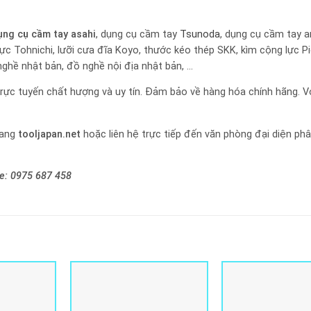
ụng cụ cầm tay
asahi
, dụng cụ cầm tay
Tsunoda
, dụng cụ cầm tay a
lực Tohnichi, lưỡi cưa đĩa Koyo, thước kéo thép SKK, kìm cộng lực P
nghề nhật bản, đồ nghề nội địa nhật bản, …
rực tuyến chất hượng và uy tín. Đảm bảo về hàng hóa chính hãng. Vớ
rang
tooljapan.net
hoặc liên hệ trực tiếp đến văn phòng đại diện ph
ne:
0975 687 458