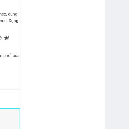
nex, dụng
icus,
Dụng
i giá
ân phối của