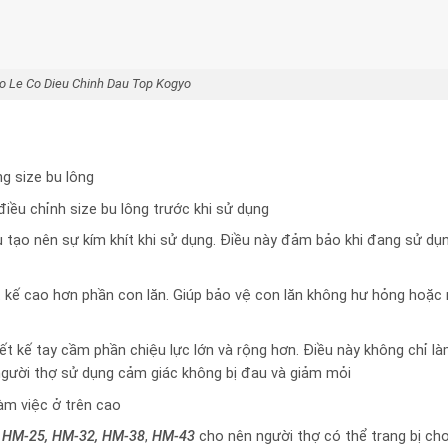
o Le Co Dieu Chinh Dau Top Kogyo
g size bu lông
 điều chỉnh size bu lông trước khi sử dụng
u tạo nên sự kím khít khi sử dụng. Điều này đảm bảo khi đang sử dụ
 kế cao hơn phần con lăn. Giúp bảo vệ con lăn không hư hỏng hoặc
ết kế tay cầm phần chiệu lực lớn và rộng hơn. Điều này không chỉ l
người thợ sử dụng cảm giác không bị đau và giảm mỏi
àm việc ở trên cao
ư
HM-25, HM-32, HM-38
,
HM-43
cho nên người thợ có thể trang bị ch