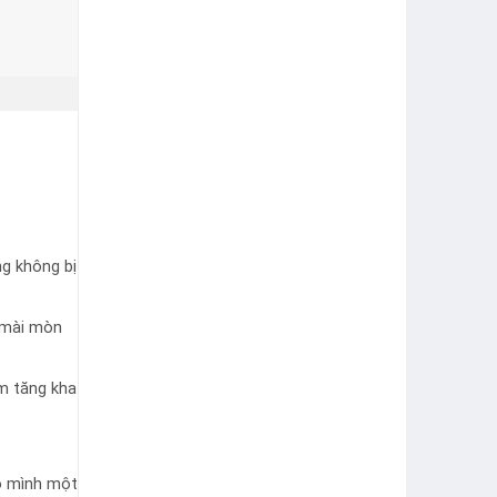
ng không bị
 mài mòn
àm tăng kha
o mình một