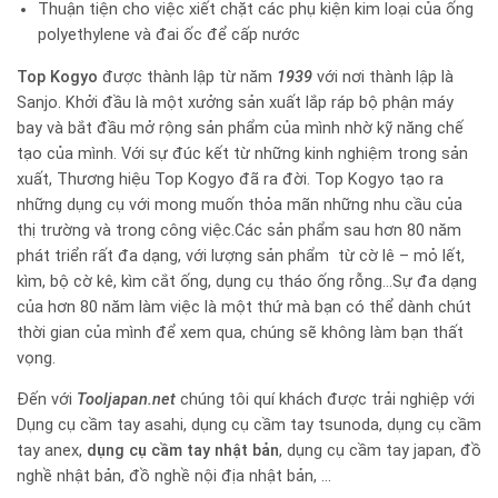
Thuận tiện cho việc xiết chặt các phụ kiện kim loại của ống
polyethylene và đai ốc để cấp nước
Top Kogyo
được thành lập từ năm
1939
với nơi thành lập là
Sanjo. Khởi đầu là một xưởng sản xuất lắp ráp bộ phận máy
bay và bắt đầu mở rộng sản phẩm của mình nhờ kỹ năng chế
tạo của mình. Với sự đúc kết từ những kinh nghiệm trong sản
xuất, Thương hiệu Top Kogyo đã ra đời. Top Kogyo tạo ra
những dụng cụ với mong muốn thỏa mãn những nhu cầu của
thị trường và trong công việc.Các sản phẩm sau hơn 80 năm
phát triển rất đa dạng, với lượng sản phẩm từ cờ lê – mỏ lết,
kìm, bộ cờ kê, kìm cắt ống, dụng cụ tháo ống rỗng…Sự đa dạng
của hơn 80 năm làm việc là một thứ mà bạn có thể dành chút
thời gian của mình để xem qua, chúng sẽ không làm bạn thất
vọng.
Đến với
Tooljapan.net
chúng tôi quí khách được trải nghiệp với
Dụng cụ cầm tay asahi, dụng cụ cầm tay tsunoda, dụng cụ cầm
tay anex,
dụng cụ cầm tay nhật bản
, dụng cụ cầm tay japan, đồ
nghề nhật bản, đồ nghề nội địa nhật bản, …