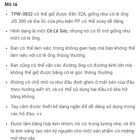
Mô tả:
TPW-0832
có thể giữ được đến 32A, giống như cờ lê ống
JIS 300 và đai ốc của phụ kiện PP có thể xoay dễ dàng.
Hình dạng là một
Cờ Lê Góc
, nhưng nó có lỗ mở giống như
một cờ lê ống.
Bạn có thể làm việc trong không gian hẹp mà bạn không thể
làm việc với cờ lê ống thông thường.
Bạn cũng có thể vặn các đường ống có đường kính lớn mà
không thể giữ được bằng cờ lê góc thông thường.
Không có chỗ nhô ra như đầu đinh ghim ở mặt bên của đầu
theo hướng siết vít, và có thể sử dụng hai đầu có khe hở
bằng không.
Tay cầm được thiết kế dạng ngắn để dễ dàng sử dụng trong
các hố đào, v.v.
Được làm bằng hợp kim nhôm, nó có trọng lượng nhẹ, và đó
là ánh sáng tạo nên kỷ nguyên cho một sản phẩm có miệng
mở như vậy.