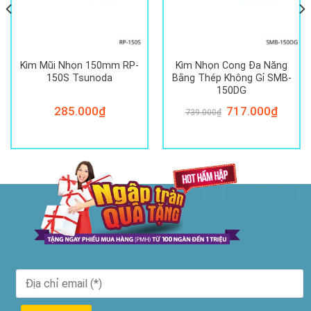
Kìm Mũi Nhọn 150mm RP-
Kìm Nhọn Cong Đa Năng
150S Tsunoda
Bằng Thép Không Gỉ SMB-
150DG
285.000
₫
Giá
717.000
₫
Giá
739.000
₫
gốc
hiện
là:
tại
739.000₫.
là:
717.000