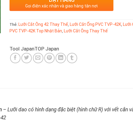
Gọi điện xác nhận và giao hàng tận nơi
Thẻ:
Lưỡi Cắt Ông 42 Thay Thế
,
Lưỡi Cắt Ống PVC TVP-42K
,
Lưỡi
PVC TVP-42K Top Nhật Bản
,
Lưỡi Cắt Ông Thay Thế
Tool Japan
TOP Japan
n
– Lưỡi dao có hình dạng đặc biệt (hình chữ R) với vết cắn v
-42
n