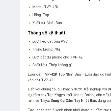
Model: TVP-42K
Hãng: Top
Xuất xứ: Nhật Bản
Thông số kỹ thuật
Lưỡi kéo cắt ống PVC
Trọng lượng: 70g
Lưỡi cắt dự phòng cho TVP-42
Chất liệu: Thép không gỉ
Lưởi cắt TVP-42K Top Nhật Bản
– Lưỡi dao có hình
kéo cắt TVP-42
Đến với chúng tôi quí khách được trải nghiệp với
D
cụ cầm tay
Top Kogyo
, mũi khoan Onishi, cần xiết
rút rive Taiyo,
Dụng Cụ Cầm Tay Nhật Bản
, dụng c
Tooljapan.net
là kênh phân phối
dụng cụ cầm tay
t