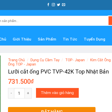
Chủ
Giới Thiệu
Sản Phẩm
Tin Tức
Tuyển Dụng
Trang Chủ
/
Dụng Cụ Cầm Tay
/
TOP- Japan
/
Kìm Cắt Ông 
Ông TOP - Japan
Lưỡi cắt ống PVC TVP-42K Top Nhật Bản
731.500
₫
Lưỡi cắt ống PVC TVP-42K Top Nhật Bản số lượng
Thêm vào giỏ hàng
ĐẶT HÀNG