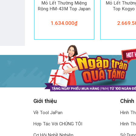
ường Điều
Mỏ Lết Thường Miệng
Mỏ Lết Thườn
0 Top Japan
Rộng HM-43M Top Japan
Top Kogyo
000
₫
1.634.000
₫
2.669.5
Giới thiệu
Chính
Về Tool JaPan
Hình T
Hợp Tác Với CHÚNG TÔI
Hình T
Cơ Hội Nghề Nghiệp
Sử Dụng