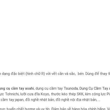
 dạng đặc biệt (hình chữ R) với vết cắn và sắc, bén. Dùng để thay 
ụng cụ cầm tay
asahi
, dụng cụ cầm tay
Tsunoda
,
Dụng Cụ Cầm Tay 
 lực Tohnichi, lưỡi cưa đĩa Koyo, thước kéo thép SKK, kìm cộng lực
P
ụ cầm tay japan, đồ nghề nhật bản, đồ nghề nội địa nhật bản, …
rực tuyến chất hượng và uy tín. Đảm bảo về hàng hóa chính hãng. Vớ