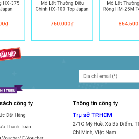
g HX-375
Mỏ Lết Thường Điều
Mỏ Lết Thường
 Japan
Chỉnh HX-100 Top Japan
Rộng HM-25M To
00
₫
760.000
₫
864.500
 sách công ty
Thông tin công ty
Trụ sở TP.HCM
hức Đặt Hàng
2/1G Mỹ Huề, Xã Bà Điểm, T
hức Thanh Toán
Chí Minh, Việt Nam
 Voucher/ E-Voucher