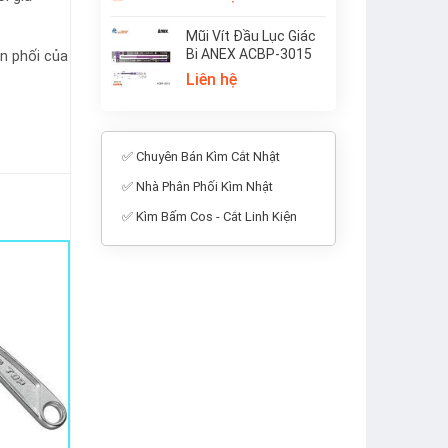
Mũi Vít Đầu Lục Giác
Bi ANEX ACBP-3015
ân phối của
Liên hệ
✅ Chuyên Bán Kìm Cắt Nhật
✅ Nhà Phân Phối Kìm Nhật
✅ Kìm Bấm Cos - Cắt Linh Kiện