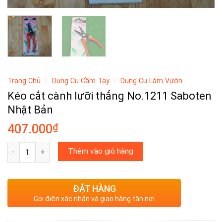
Trang Chủ
/
Dụng Cụ Cầm Tay
/
Dụng Cụ Làm Vườn
Kéo cắt cành lưỡi thẳng No.1211 Saboten
Nhật Bản
₫
407.000
Kéo cắt cành lưỡi thẳng No.1211 Saboten Nhật Bản số lượn
Thêm vào giỏ hàng
ĐẶT HÀNG
Gọi điện xác nhận và giao hàng tận nơi