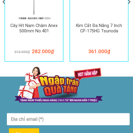
Cây Hít Nam Châm Anex
Kìm Cắt Đa Năng 7 Inch
500mm No.401
CP-175HG Tsunoda
Giá
282.000
₫
Giá
361.000
₫
315.000
₫
gốc
hiện
là:
tại
315.000₫.
là:
282.000₫.