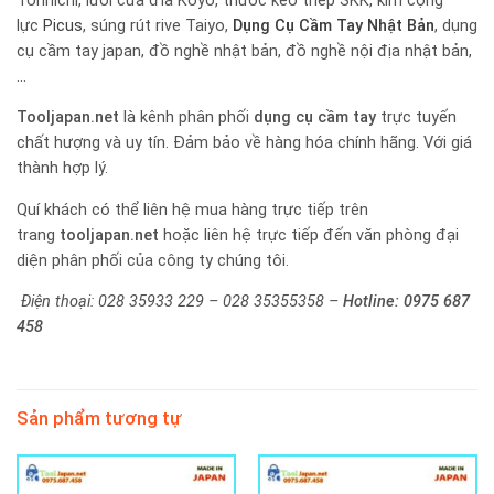
Tohnichi, lưỡi cưa đĩa Koyo, thước kéo thép SKK, kìm cộng
lực
Picus
, súng rút rive Taiyo,
Dụng Cụ Cầm Tay Nhật Bản
, dụng
cụ cầm tay japan, đồ nghề nhật bản, đồ nghề nội địa nhật bản,
…
Tooljapan.net
là kênh phân phối
dụng cụ cầm tay
trực tuyến
chất hượng và uy tín. Đảm bảo về hàng hóa chính hãng. Với giá
thành hợp lý.
Quí khách có thể liên hệ mua hàng trực tiếp trên
trang
tooljapan.net
hoặc liên hệ trực tiếp đến văn phòng đại
diện phân phối của công ty chúng tôi.
Điện thoại: 028 35933 229 – 028 35355358 –
Hotline:
0975 687
458
Sản phẩm tương tự