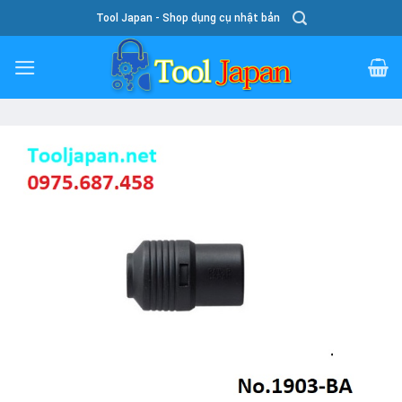
Skip
Tool Japan - Shop dụng cụ nhật bản
To
Content