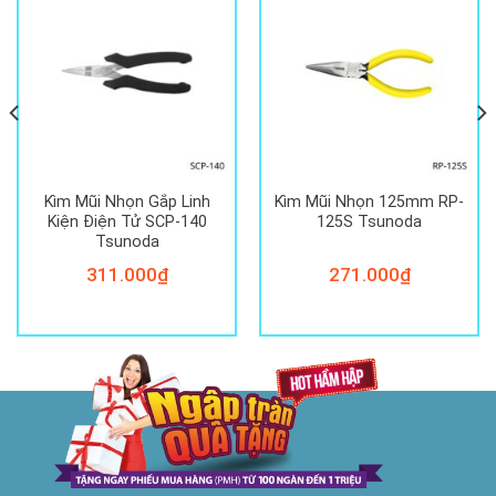
Kìm Mũi Nhọn Gắp Linh
Kìm Mũi Nhọn 125mm RP-
Kiện Điện Tử SCP-140
125S Tsunoda
Tsunoda
311.000
₫
271.000
₫
00₫.