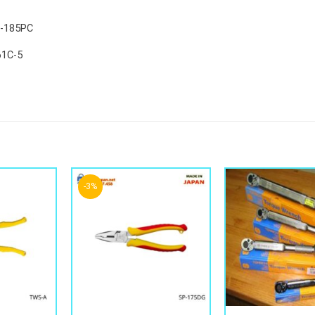
0-185PC
61C-5
-3%