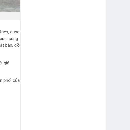
Anex
, dụng
icus
, súng
ật bản, đồ
i giá
ân phối của