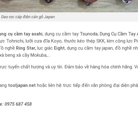
Dao rọc cáp điện cán gỗ Japan
ụng cụ cầm tay
asahi
, dụng cụ cầm tay
Tsunoda
,
Dụng Cụ Cầm Tay 
 lực Tohnichi, lưỡi cưa đĩa Koyo, thước kéo thép SKK, kìm cộng lực
P
đồ nghề
Ring Star,
lục giác
Eight
, dụng cụ cầm tay japan, đồ nghề nh
 xà beng xà cầy Mokuba,…
rực tuyến chất hượng và uy tín. Đảm bảo về hàng hóa chính hãng. Vớ
rang
tooljapan.net
hoặc liên hệ trực tiếp đến văn phòng đại diện ph
ne:
0975 687 458