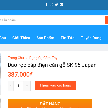
Chủ
Giới Thiệu
Sản Phẩm
Tin Tức
Tuyển Dụng
Trang Chủ
/
Dụng Cụ Cầm Tay
Dao rọc cáp điện cán gỗ SK-95 Japan
387.000
₫
Dao rọc cáp điện cán gỗ SK-95 Japan số lượng
Thêm vào giỏ hàng
ĐẶT HÀNG