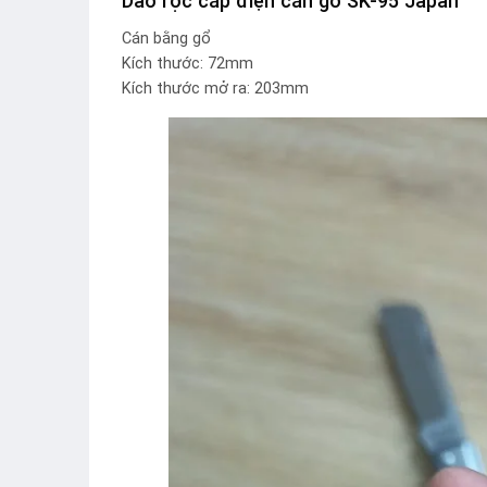
Dao rọc cáp điện cán gỗ SK-95 Japan
Cán bằng gổ
Kích thước: 72mm
Kích thước mở ra: 203mm