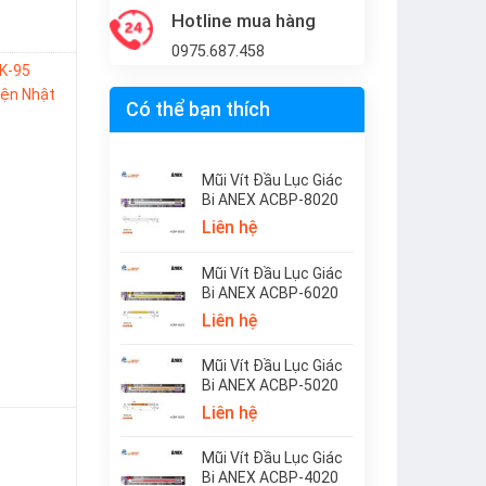
Hotline mua hàng
0975.687.458
SK-95
iện Nhật
Có thể bạn thích
Mũi Vít Đầu Lục Giác
Bi ANEX ACBP-8020
Liên hệ
Mũi Vít Đầu Lục Giác
Bi ANEX ACBP-6020
Liên hệ
Mũi Vít Đầu Lục Giác
Bi ANEX ACBP-5020
Liên hệ
Mũi Vít Đầu Lục Giác
Bi ANEX ACBP-4020