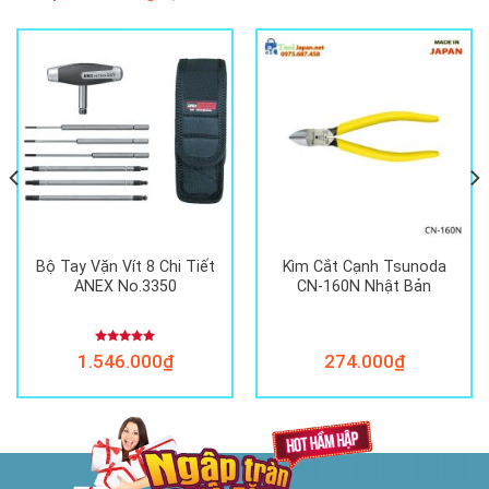
Bộ Tay Vặn Vít 8 Chi Tiết
Kìm Cắt Cạnh Tsunoda
ANEX No.3350
CN-160N Nhật Bản
Được xếp
1.546.000
₫
274.000
₫
hạng
5.00
5 sao