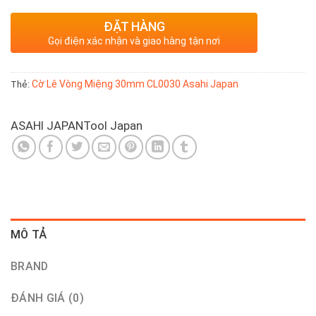
ĐẶT HÀNG
Gọi điện xác nhận và giao hàng tận nơi
Cờ Lê Vòng Miệng 30mm CL0030 Asahi Japan
Thẻ:
ASAHI JAPAN
Tool Japan
MÔ TẢ
BRAND
ĐÁNH GIÁ (0)