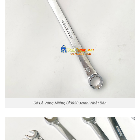
Cờ Lê Vòng Miệng Cl0030 Asahi Nhật Bản