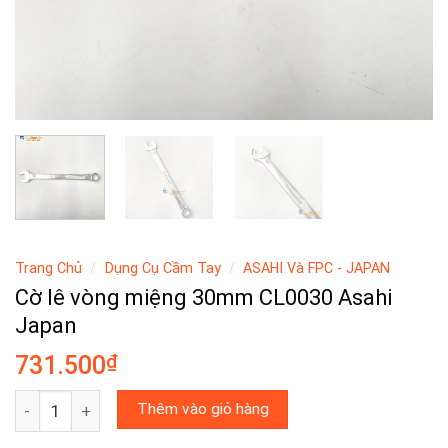
Trang Chủ
/
Dụng Cụ Cầm Tay
/
ASAHI Và FPC - JAPAN
Cờ lê vòng miệng 30mm CL0030 Asahi
Japan
₫
731.500
Cờ lê vòng miệng 30mm CL0030 Asahi Japan số lượng
Thêm vào giỏ hàng