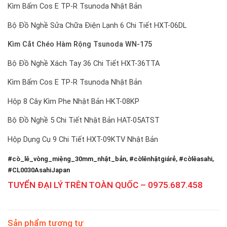
Kìm Bấm Cos E TP-R Tsunoda Nhật Bản
Bộ Đồ Nghề Sửa Chữa Điện Lạnh 6 Chi Tiết HXT-06DL
Kìm Cắt Chéo Hàm Rộng Tsunoda WN-175
Bộ Đồ Nghề Xách Tay 36 Chi Tiết HXT-36TTA
Kìm Bấm Cos E TP-R Tsunoda Nhật Bản
Hộp 8 Cây Kìm Phe Nhật Bản HKT-08KP
Bộ Đồ Nghề 5 Chi Tiết Nhật Bản HAT-05ATST
Hộp Dụng Cụ 9 Chi Tiết HXT-09KTV Nhật Bản
#cò_lê_vòng_miệng_30mm_nhật_bản, #cờlênhậtgiárẻ, #cờlêasahi,
#CL0030AsahiJapan
TUYỂN ĐẠI LÝ TRÊN TOÀN QUỐC – 0975.687.458
Sản phẩm tương tự