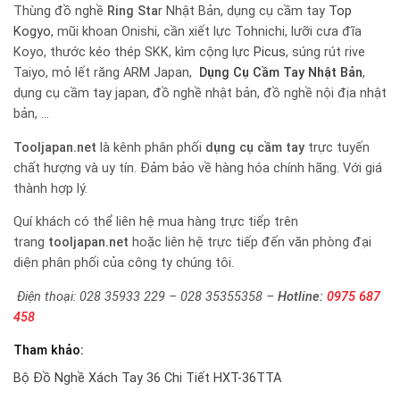
Thùng đồ nghề
Ring Sta
r Nhật Bản, dụng cụ cầm tay
Top
Kogyo
, mũi khoan Onishi, cần xiết lực Tohnichi, lưỡi cưa đĩa
Koyo, thước kéo thép SKK, kìm cộng lực
Picus
, súng rút rive
Taiyo, mỏ lết răng ARM Japan,
Dụng Cụ Cầm Tay Nhật Bản
,
dụng cụ cầm tay japan, đồ nghề nhật bản, đồ nghề nội địa nhật
bản, …
Tooljapan.net
là kênh phân phối
dụng cụ cầm tay
trực tuyến
chất hượng và uy tín. Đảm bảo về hàng hóa chính hãng. Với giá
thành hợp lý.
Quí khách có thể liên hệ mua hàng trực tiếp trên
trang
tooljapan.net
hoặc liên hệ trực tiếp đến văn phòng đại
diện phân phối của công ty chúng tôi.
Điện thoại: 028 35933 229 – 028 35355358 –
Hotline:
0975 687
458
Tham khảo:
Bộ Đồ Nghề Xách Tay 36 Chi Tiết HXT-36TTA