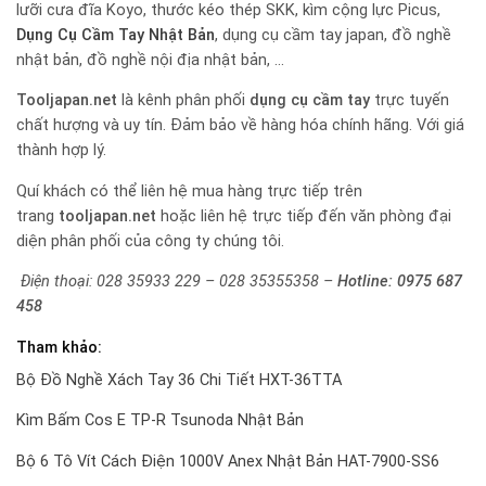
lưỡi cưa đĩa Koyo, thước kéo thép SKK, kìm cộng lực Picus,
Dụng Cụ Cầm Tay Nhật Bản
, dụng cụ cầm tay japan, đồ nghề
nhật bản, đồ nghề nội địa nhật bản, …
Tooljapan.net
là kênh phân phối
dụng cụ cầm tay
trực tuyến
chất hượng và uy tín. Đảm bảo về hàng hóa chính hãng. Với giá
thành hợp lý.
Quí khách có thể liên hệ mua hàng trực tiếp trên
trang
tooljapan.net
hoặc liên hệ trực tiếp đến văn phòng đại
diện phân phối của công ty chúng tôi.
Điện thoại: 028 35933 229 – 028 35355358 –
Hotline:
0975 687
458
Tham khảo:
Bộ Đồ Nghề Xách Tay 36 Chi Tiết HXT-36TTA
Kìm Bấm Cos E TP-R Tsunoda Nhật Bản
Bộ 6 Tô Vít Cách Điện 1000V Anex Nhật Bản HAT-7900-SS6