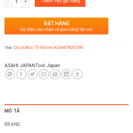
Thêm vào giỏ hàng
ĐẶT HÀNG
Gọi điện xác nhận và giao hàng tận nơi
Cờ Lê Móc 75-85mm ASAHI FK0075N
Thẻ:
ASAHI JAPAN
Tool Japan
MÔ TẢ
BRAND