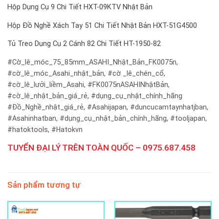
Hộp Dụng Cụ 9 Chi Tiết HXT-09KTV Nhật Bản
Hộp Đồ Nghề Xách Tay 51 Chi Tiết Nhật Bản HXT-51G4500
Tủ Treo Dụng Cụ 2 Cánh 82 Chi Tiết HT-1950-82
#Cờ_lê_móc_75_85mm_ASAHI_Nhật_Bản_FK0075n,
#cờ_lê_móc_Asahi_nhật_bản, #cờ _lê_chén_cổ,
#cờ_lê_lưởi_liềm_Asahi, #FK0075nASAHINhậtBản,
#cờ_lê_nhật_bản_giá_rẻ, #dụng_cụ_nhật_chính_hãng
#Đồ_Nghề_nhật_giá_rẻ, #Asahijapan, #duncucamtaynhatjban,
#Asahinhatban, #dụng_cụ_nhật_bản_chính_hãng, #tooljapan,
#hatoktools, #Hatokvn
TUYỂN ĐẠI LÝ TRÊN TOÀN QUỐC – 0975.687.458
Sản phẩm tương tự