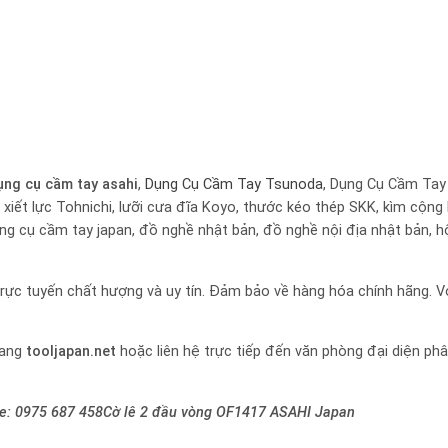
ụng cụ cầm tay
asahi
,
Dụng Cụ Cầm Tay Tsunoda
, Dụng Cụ Cầm Tay
iết lực Tohnichi, lưỡi cưa đĩa Koyo, thước kéo thép SKK, kìm cộng 
ụng cụ cầm tay japan, đồ nghề nhật bản, đồ nghề nội địa nhật bản, 
rực tuyến chất hượng và uy tín. Đảm bảo về hàng hóa chính hãng. Vớ
rang
tooljapan.net
hoặc liên hệ trực tiếp đến văn phòng đại diện ph
ne:
0975 687 458Cờ lê 2 đầu vòng OF1417 ASAHI Japan