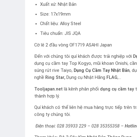
Xuất xứ: Nhật Bản
Size: 17x19mm
Chất liệu: Alloy Steel
Tiêu chuẩn: JIS JQA
Cờ lê 2 đầu vòng OF1719 ASAHI Japan
Đến với chúng tôi quí khách được trải nghiệp với
D
dụng cụ cầm tay Top Kogyo, mũi khoan Onishi, cần x
súng rút rive Taiyo,
Dụng Cụ Cầm Tay Nhật Bản
, d
nghề
Ring Star,
Dụng cụ Nhật Hãng
FLAG
,…
Tooljapan.net
là kênh phân phối
dụng cụ cầm tay
t
thành hợp lý.
Quí khách có thể liên hệ mua hàng trực tiếp trên t
công ty chúng tôi.
Điện thoại: 028 35933 229 – 028 35355358 –
Hotli