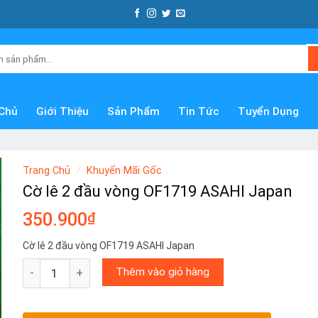
Chủ
Giới Thiệu
Sản Phẩm
Tin Tức
Tuyển Dụng
Trang Chủ
/
Khuyến Mãi Gốc
Cờ lê 2 đầu vòng OF1719 ASAHI Japan
350.900
₫
Cờ lê 2 đầu vòng OF1719 ASAHI Japan
Cờ lê 2 đầu vòng OF1719 ASAHI Japan số lượng
Thêm vào giỏ hàng