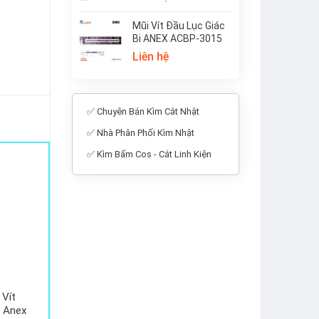
Mũi Vít Đầu Lục Giác
Bi ANEX ACBP-3015
Liên hệ
✅ Chuyên Bán Kìm Cắt Nhật
✅ Nhà Phân Phối Kìm Nhật
✅ Kìm Bấm Cos - Cắt Linh Kiện
 Vít
 Anex