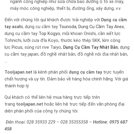
ngành công nghiệp như sửa chữa bảo dưỡng ô tô xe máy,
máy móc công nghiệp, thiết bị, đường ống, xây dựng, v.v.
Đến với chúng tôi quí khách được trải nghiệp với
Dụng cụ cầm
tay
asahi
, dụng cụ cầm tay
Tsunoda
,
Dụng Cụ Cầm Tay Anex
,
dụng cụ cầm tay
Top Kogyo
, mũi khoan Onishi, cần xiết lực
Tohnichi, lưỡi cưa đĩa Koyo, thước kéo thép SKK, kìm cộng
lực
Picus
, súng rút rive Taiyo,
Dụng Cụ Cầm Tay Nhật Bản
, dụng
cụ cầm tay japan, đồ nghề nhật bản, đồ nghề nội địa nhật bản,
…
Tooljapan.net
là kênh phân phối
dụng cụ cầm tay
trực tuyến
chất hượng và uy tín. Đảm bảo về hàng hóa chính hãng. Với giá
thành hợp lý.
Quí khách có thể liên hệ mua hàng trực tiếp trên
trang
tooljapan.net
hoặc liên hệ trực tiếp đến văn phòng đại
diện phân phối của công ty chúng tôi.
Điện thoại: 028 35933 229 – 028 35355358 –
Hotline:
0975 687
458