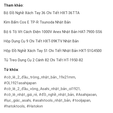
Tham khảo:
Bộ Đồ Nghề Xách Tay 36 Chi Tiết HXT-36TTA
Kìm Bấm Cos E TP-R Tsunoda Nhật Bản
Bộ 6 Tô Vít Cách Điện 1000V Anex Nhật Bản HAT-7900-SS6
Hộp Dụng Cụ 9 Chi Tiết HXT-09KTV Nhật Bản
Hộp Đồ Nghề Xách Tay 51 Chi Tiết Nhật Bản HXT-51G4500
Tủ Treo Dụng Cụ 2 Cánh 82 Chi Tiết HT-1950-82
Từ khóa:
#cờ_lê_2_đầu_tròng_nhật_bản_19x21mm,
#OL1921asahijapan
#cờ_lê_2_đầu_vòng_Asahi_nhật_bản_ol1921,
#cờ_lê_nhật_giá_rẻ, #đồ_nghề_nhật_bản, #Asahijaoan,
#lục_giác_asahi, #asahitools_nhật_bản, #tooljapan,
#hatoktools, #Hatokvn