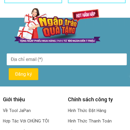
là:
tại
325.000₫.
là:
299.000
Giới thiệu
Chính sách công ty
Về Tool JaPan
Hình Thức Đặt Hàng
Hợp Tác Với CHÚNG TÔI
Hình Thức Thanh Toán