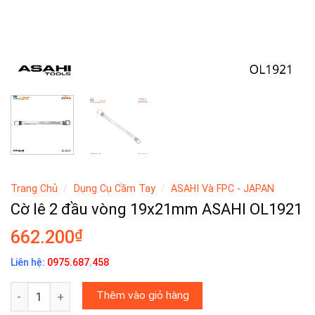
Trang Chủ
/
Dụng Cụ Cầm Tay
/
ASAHI Và FPC - JAPAN
Cờ lê 2 đầu vòng 19x21mm ASAHI OL1921
₫
662.200
Liên hệ:
0975.687.458
Cờ lê 2 đầu vòng 19x21mm ASAHI OL1921 số lượng
Thêm vào giỏ hàng