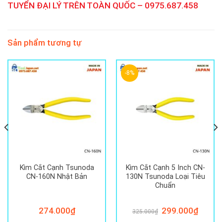
TUYỂN ĐẠI LÝ TRÊN TOÀN QUỐC – 0975.687.458
Sản phẩm tương tự
-8%
Kìm Cắt Cạnh Tsunoda
Kìm Cắt Cạnh 5 Inch CN-
CN-160N Nhật Bản
130N Tsunoda Loại Tiêu
Chuẩn
274.000
₫
Giá
299.000
₫
Giá
325.000
₫
gốc
hiện