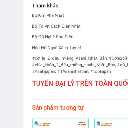
Tham khảo:
Bộ Kìm Phe Nhật
Bộ Tô Vít Cách Điện Nhật
Bộ Đồ Nghề Sửa Điện
Hộp Đồ Nghề Xách Tay 51
#cờ_lê_2_đầu_miệng_Asahi_Nhật_Bản, #Cờlê2đ
#chìa
_khóa_2_đầu_miệng_asahi_Nhật_B
ản, #cờ_
#Asahijapan, #TAsahinhatban, #tooljapan
TUYỂN ĐẠI LÝ TRÊN TOÀN QUỐC
Sản phẩm tương tự