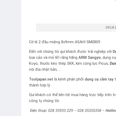
Cờ Lê 
Cờ lê 2 đầu miệng 8x9mm ASAHI SM0809
Đến với chúng tôi quí khách được trải nghiệp với
D
loại cảo và mỏ lết răng hãng
ARM Sangyo
, dụng c
Koyo, thước kéo thép SKK, kìm cộng lực Picus,
Dụn
nội địa nhật bản, …
Tooljapan.net
là kênh phân phối
dụng cụ cầm tay
t
thành hợp lý.
Quí khách có thể liên hệ mua hàng trực tiếp trên t
công ty chúng tôi.
Điện thoại: 028 35933 229 – 028 35355358 –
Hotli