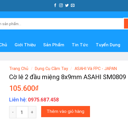
Chủ
Giới Thiệu
Sản Phẩm
Tin Tức
Tuyển Dụng
Trang Chủ
/
Dụng Cụ Cầm Tay
/
ASAHI Và FPC - JAPAN
Cờ lê 2 đầu miệng 8x9mm ASAHI SM0809
105.600
₫
Liên hệ:
0975.687.458
Cờ lê 2 đầu miệng 8x9mm ASAHI SM0809 số lượng
Thêm vào giỏ hàng