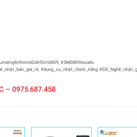
ầumiệng8x9mmASAHISm0809, #SM0809Assahi,
lê_nhật_bản_giá_rẻ, #dụng_cụ_nhật_chính_hãng #Đồ_Nghề_nhật_g
 – 0975.687.458