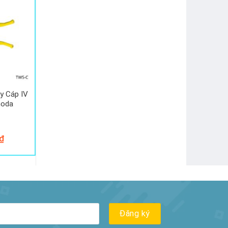
y Cáp IV
noda
₫