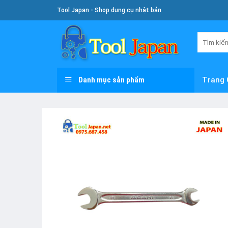
Skip
Tool Japan - Shop dụng cụ nhật bản
To
Content
Tìm
kiếm:
Danh mục sản phẩm
Trang 