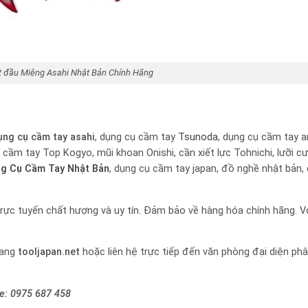
2 đầu Miệng Asahi Nhật Bản Chính Hãng
ụng cụ cầm tay
asahi
, dụng cụ cầm tay
Tsunoda
, dụng cụ cầm tay a
ụ cầm tay Top Kogyo, mũi khoan Onishi, cần xiết lực Tohnichi, lưỡi c
g Cụ Cầm Tay Nhật Bản
, dụng cụ cầm tay japan, đồ nghề nhật bản,
rực tuyến chất hượng và uy tín. Đảm bảo về hàng hóa chính hãng. Vớ
rang
tooljapan.net
hoặc liên hệ trực tiếp đến văn phòng đại diện ph
ne:
0975 687 458