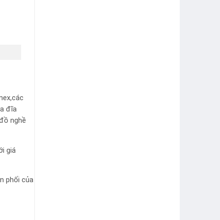
nex,các
ưa đĩa
 đồ nghề
i giá
ân phối của