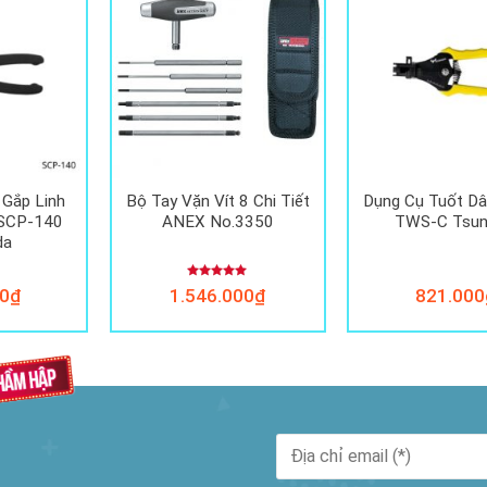
 Gắp Linh
Bộ Tay Vặn Vít 8 Chi Tiết
Dụng Cụ Tuốt Dâ
 SCP-140
ANEX No.3350
TWS-C Tsu
da
Được xếp
0
₫
1.546.000
₫
821.000
hạng
5.00
5 sao