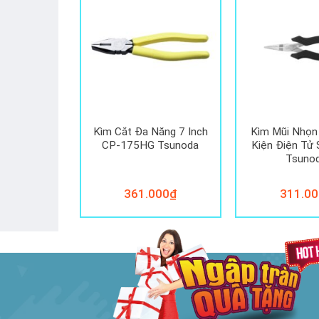
c Tohnichi
Kìm Cắt Đa Năng 7 Inch
Kìm Mũi Nhọn
N4-MH
CP-175HG Tsunoda
Kiện Điện Tử
Tsuno
361.000
₫
311.00