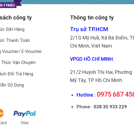
 sách công ty
Thông tin công ty
Trụ sở TP.HCM
hức Đặt Hàng
2/1G Mỹ Huề, Xã Bà Điểm, T
hức Thanh Toán
Chí Minh, Việt Nam
 Voucher/ E-Voucher
VPGD HỒ CHÍ MINH.
 Thức Vận Chuyên
21/2 Huỳnh Thị Hai, Phường
ách Đổi Trả Hàng
Mỹ Tây, TP. Hồ Chí Minh
Dẫn Sử Dụng
0975 687 45
Hotline :
Phone :
028 35 933 229