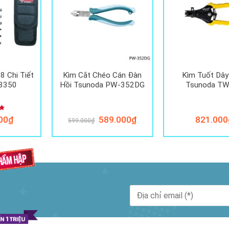
8 Chi Tiết
Kìm Cắt Chéo Cán Đàn
Kìm Tuốt Dây
3350
Hồi Tsunoda PW-352DG
Tsunoda T
p
Giá
Giá
00
₫
589.000
₫
821.000
599.000
₫
0
gốc
hiện
là:
tại
599.000₫.
là:
589.000₫.