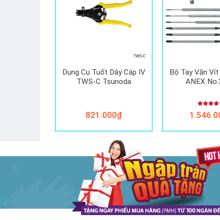
 Mini CT-
Dụng Cụ Tuốt Dây Cáp IV
Bộ Tay Vặn Vít 
sunoda
TWS-C Tsunoda
ANEX No.
Được xế
000
₫
821.000
₫
1.546.0
hạng
5.0
5 sao