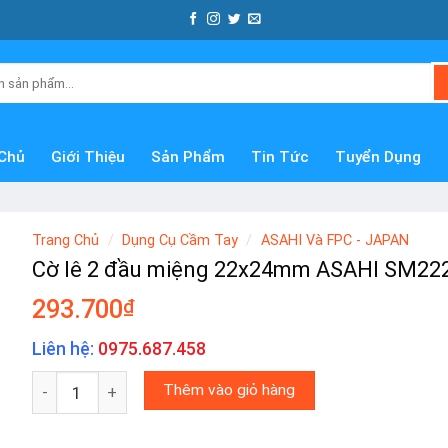
Chủ
Giới Thiệu
Sản Phẩm
Tin Tức
Tuyển Dụng
Trang Chủ
/
Dụng Cụ Cầm Tay
/
ASAHI Và FPC - JAPAN
Cờ lê 2 đầu miệng 22x24mm ASAHI SM22
293.700
₫
Liên hệ:
0975.687.458
Cờ lê 2 đầu miệng 22x24mm ASAHI SM2224 số lượng
Thêm vào giỏ hàng