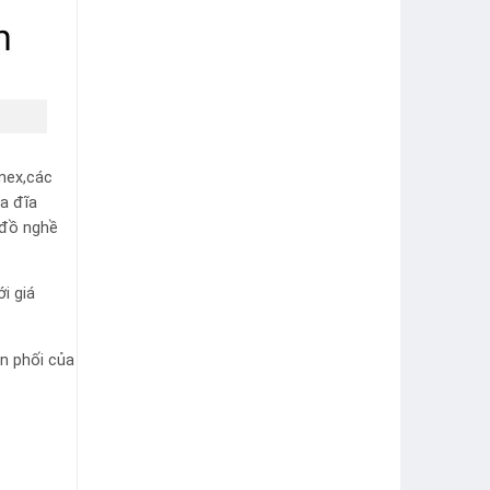
nex,các
ưa đĩa
 đồ nghề
i giá
ân phối của