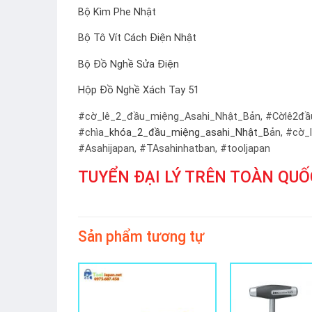
Bộ Kìm Phe Nhật
Bộ Tô Vít Cách Điện Nhật
Bộ Đồ Nghề Sửa Điện
Hộp Đồ Nghề Xách Tay 51
#cờ_lê_2_đầu_miệng_Asahi_Nhật_Bản, #Cờlê2đ
#chìa
_khóa_2_đầu_miệng_asahi_Nhật_B
ản, #cờ_
#Asahijapan, #TAsahinhatban, #tooljapan
TUYỂN ĐẠI LÝ TRÊN TOÀN QUỐC
Sản phẩm tương tự