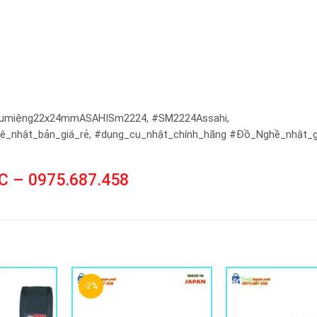
ầumiệng22x24mmASAHISm2224, #SM2224Assahi,
lê_nhật_bản_giá_rẻ, #dụng_cụ_nhật_chính_hãng #Đồ_Nghề_nhật_g
 – 0975.687.458
-2%