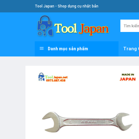
Skip
Tool Japan - Shop dụng cụ nhật bản
To
Content
Tìm
kiếm:
Danh mục sản phẩm
Trang 