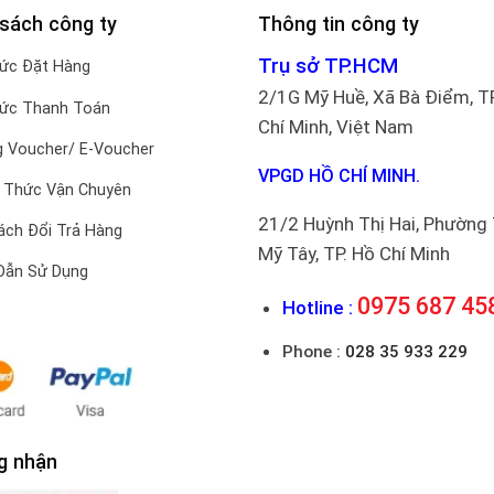
 sách công ty
Thông tin công ty
Trụ sở TP.HCM
hức Đặt Hàng
2/1G Mỹ Huề, Xã Bà Điểm, T
hức Thanh Toán
Chí Minh, Việt Nam
 Voucher/ E-Voucher
VPGD HỒ CHÍ MINH.
 Thức Vận Chuyên
21/2 Huỳnh Thị Hai, Phường
ách Đổi Trả Hàng
Mỹ Tây, TP. Hồ Chí Minh
Dẫn Sử Dụng
0975 687 45
Hotline :
Phone :
028 35 933 229
g nhận