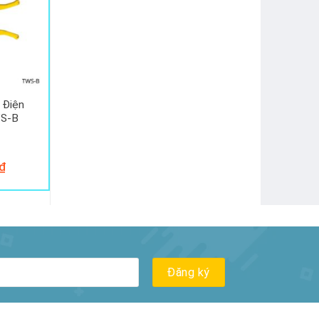
 Điện
WS-B
₫