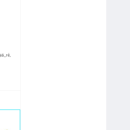
iá_rẻ,