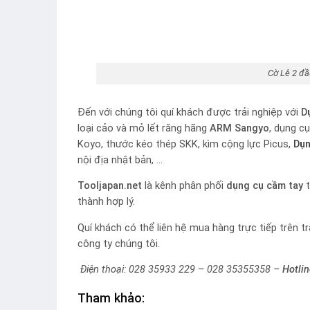
Cờ Lê 2 đ
Đến với chúng tôi quí khách được trải nghiệp với
D
loại cảo và mỏ lết răng hãng
ARM Sangyo
, dụng c
Koyo, thước kéo thép SKK, kìm cộng lực Picus,
Dụn
nội địa nhật bản, …
Tooljapan.net
là kênh phân phối
dụng cụ cầm tay
t
thành hợp lý.
Quí khách có thể liên hệ mua hàng trực tiếp trên t
công ty chúng tôi.
Điện thoại: 028 35933 229 – 028 35355358 –
Hotli
Tham khảo: