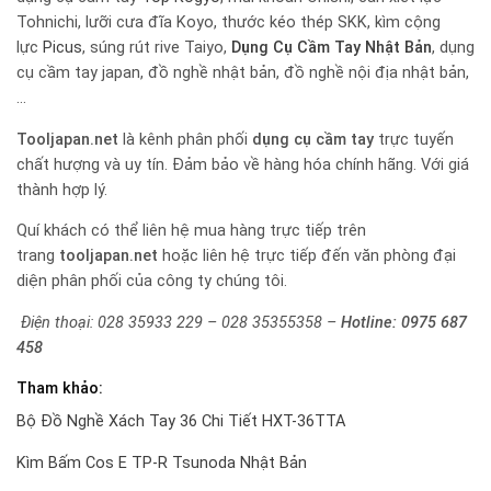
Tohnichi, lưỡi cưa đĩa Koyo, thước kéo thép SKK, kìm cộng
lực
Picus
, súng rút rive Taiyo,
Dụng Cụ Cầm Tay Nhật Bản
, dụng
cụ cầm tay japan, đồ nghề nhật bản, đồ nghề nội địa nhật bản,
…
Tooljapan.net
là kênh phân phối
dụng cụ cầm tay
trực tuyến
chất hượng và uy tín. Đảm bảo về hàng hóa chính hãng. Với giá
thành hợp lý.
Quí khách có thể liên hệ mua hàng trực tiếp trên
trang
tooljapan.net
hoặc liên hệ trực tiếp đến văn phòng đại
diện phân phối của công ty chúng tôi.
Điện thoại: 028 35933 229 – 028 35355358 –
Hotline:
0975 687
458
Tham khảo:
Bộ Đồ Nghề Xách Tay 36 Chi Tiết HXT-36TTA
Kìm Bấm Cos E TP-R Tsunoda Nhật Bản