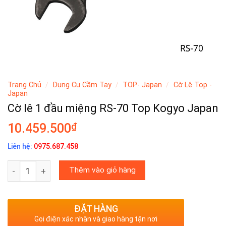
Trang Chủ
/
Dụng Cụ Cầm Tay
/
TOP- Japan
/
Cờ Lê Top -
Japan
Cờ lê 1 đầu miệng RS-70 Top Kogyo Japan
₫
10.459.500
Liên hệ:
0975.687.458
Cờ lê 1 đầu miệng RS-70 Top Kogyo Japan số lượng
Thêm vào giỏ hàng
ĐẶT HÀNG
Gọi điện xác nhận và giao hàng tận nơi