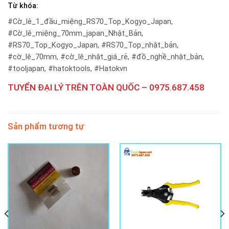
Từ khóa:
#Cờ_lê_1_đầu_miệng_RS70_Top_Kogyo_Japan,
#Cờ_lê_miệng_70mm_japan_Nhật_Bản,
#RS70_Top_Kogyo_Japan, #RS70_Top_nhật_bản,
#cờ_lê_70mm, #cờ_lê_nhật_giá_rẻ, #đồ_nghề_nhật_bản,
#tooljapan, #hatoktools, #Hatokvn
TUYỂN ĐẠI LÝ TRÊN TOÀN QUỐC – 0975.687.458
Sản phẩm tương tự