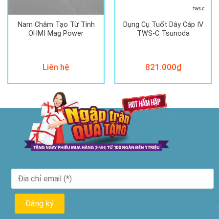
Nam Châm Tạo Từ Tính
Dụng Cụ Tuốt Dây Cáp IV
OHMI Mag Power
TWS-C Tsunoda
Liên hệ
821.000
₫
00₫.