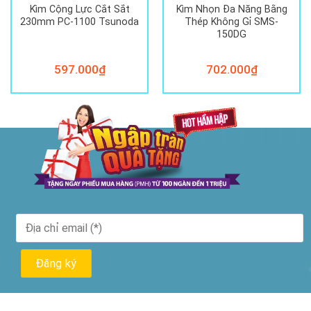
Kìm Cộng Lực Cắt Sắt
Kìm Nhọn Đa Năng Bằng
230mm PC-1100 Tsunoda
Thép Không Gỉ SMS-
150DG
597.000
₫
702.000
₫