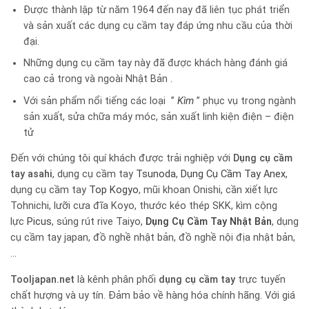
Được thành lập từ năm 1964 đến nay đã liên tục phát triển
và sản xuất các dụng cụ cầm tay đáp ứng nhu cầu của thời
đại.
Những dụng cụ cầm tay này đã được khách hàng đánh giá
cao cả trong và ngoài Nhật Bản .
Với sản phẩm nổi tiếng các loại ”
Kìm
” phục vụ trong ngành
sản xuất, sửa chữa máy móc, sản xuất linh kiện điện – điện
tử
Đến với chúng tôi quí khách được trải nghiệp với
Dụng cụ cầm
tay
asahi
, dụng cụ cầm tay
Tsunoda
,
Dụng Cụ Cầm Tay Anex
,
dụng cụ cầm tay
Top Kogyo
, mũi khoan Onishi, cần xiết lực
Tohnichi, lưỡi cưa đĩa Koyo, thước kéo thép SKK, kìm cộng
lực
Picus
, súng rút rive Taiyo,
Dụng Cụ Cầm Tay Nhật Bản
, dụng
cụ cầm tay japan, đồ nghề nhật bản, đồ nghề nội địa nhật bản,
…
Tooljapan.net
là kênh phân phối
dụng cụ cầm tay
trực tuyến
chất hượng và uy tín. Đảm bảo về hàng hóa chính hãng. Với giá