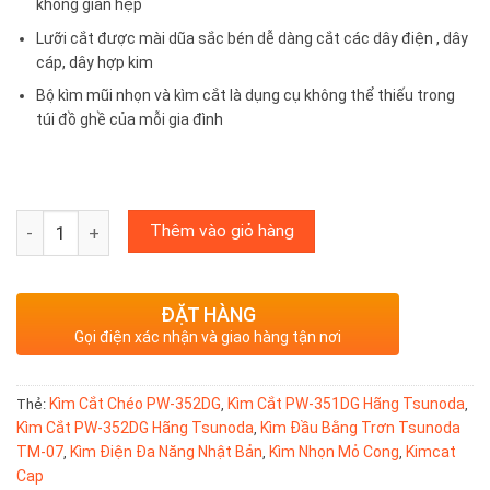
không gian hẹp
Lưỡi cắt được mài dũa sắc bén dễ dàng cắt các dây điện , dây
cáp, dây hợp kim
Bộ kìm mũi nhọn và kìm cắt là dụng cụ không thể thiếu trong
túi đồ ghề của mỗi gia đình
Bộ kìm mũi nhọn và kìm cắt mini 100mm MRN-100 Tsunoda 
Thêm vào giỏ hàng
ĐẶT HÀNG
Gọi điện xác nhận và giao hàng tận nơi
Kìm Cắt Chéo PW-352DG
Kìm Cắt PW-351DG Hãng Tsunoda
Thẻ:
,
,
Kìm Cắt PW-352DG Hãng Tsunoda
Kìm Đầu Bằng Trơn Tsunoda
,
TM-07
Kìm Điện Đa Năng Nhật Bản
Kìm Nhọn Mỏ Cong
Kimcat
,
,
,
Cap