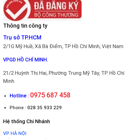
Thông tin công ty
Trụ sở TP.HCM
2/1G Mỹ Huề, Xã Bà Điểm, TP Hồ Chí Minh, Việt Nam
VPGD HỒ CHÍ MINH.
21/2 Huỳnh Thị Hai, Phường Trung Mỹ Tây, TP. Hồ Chí
Minh
0975 687 458
Hotline :
Phone :
028 35 933 229
Hệ thống Chi Nhánh
VP HÀ NỘI