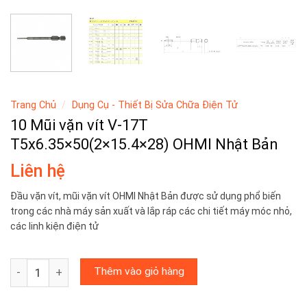
Trang Chủ
/
Dụng Cụ - Thiết Bị Sửa Chữa Điện Tử
10 Mũi vặn vít V-17T
T5x6.35×50(2×15.4×28) OHMI Nhật Bản
Liên hệ
Đầu vặn vít, mũi vặn vít OHMI Nhật Bản được sử dụng phổ biến
trong các nhà máy sản xuất và lắp ráp các chi tiết máy móc nhỏ,
các linh kiện điện tử
10 Mũi vặn vít V-17T T5x6.35x50(2x15.4x28) OHMI Nhật Bả
Thêm vào giỏ hàng