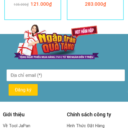
Giá
121.000
₫
Giá
283.000
₫
135.000
₫
gốc
hiện
là:
tại
135.000₫.
là:
121.000₫.
Giới thiệu
Chính sách công ty
Về Tool JaPan
Hình Thức Đặt Hàng