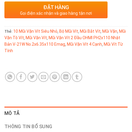
ĐẶT HÀNG
Gọi điện xác nhận và giao hàng tận nơi
10 Mũi Vặn Vít Siêu Nhỏ
Bộ Mũi Vít
Mũi Bắt Vít
Mũi Vặn
Mũi
Thẻ:
,
,
,
,
Vặn Tô Vít
Mũi Vặn Vít
Mũi Vặn Vít 2 Đầu OHMI PH2x110 Nhật
,
,
Bản V-21W No.2x6.35x110 Emag
Mũi Vặn Vít 4 Cạnh
Mũi Vít Từ
,
,
Tính
MÔ TẢ
THÔNG TIN BỔ SUNG