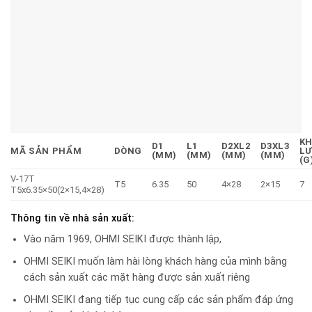
KH
D1
L1
D2XL2
D3XL3
MÃ SẢN PHẨM
DÒNG
L
(MM)
(MM)
(MM)
(MM)
(G
V-17T
T5
6.35
50
4×28
2×15
7
T5x6.35×50(2×15,4×28)
Thông tin về nhà sản xuất:
Vào năm 1969, OHMI SEIKI được thành lập,
OHMI SEIKI muốn làm hài lòng khách hàng của mình bằng
cách sản xuất các mặt hàng được sản xuất riêng
OHMI SEIKI đang tiếp tục cung cấp các sản phẩm đáp ứng