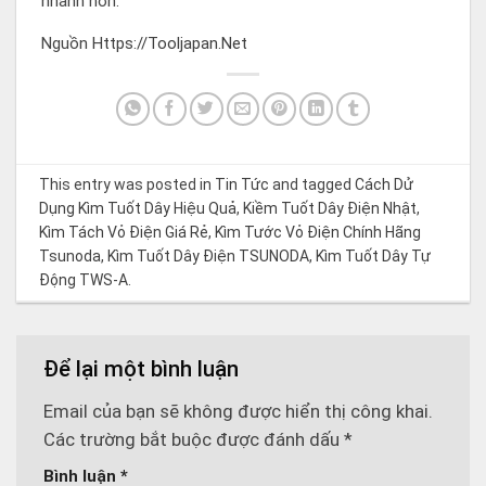
nhanh hơn.
Nguồn
Https://tooljapan.net
This entry was posted in
Tin Tức
and tagged
Cách Dử
Dụng Kìm Tuốt Dây Hiệu Quả
,
Kiềm Tuốt Dây Điện Nhật
,
Kìm Tách Vỏ Điện Giá Rẻ
,
Kìm Tước Vỏ Điện Chính Hãng
Tsunoda
,
Kìm Tuốt Dây Điện TSUNODA
,
Kìm Tuốt Dây Tự
Động TWS-A
.
Để lại một bình luận
Email của bạn sẽ không được hiển thị công khai.
Các trường bắt buộc được đánh dấu
*
Bình luận
*