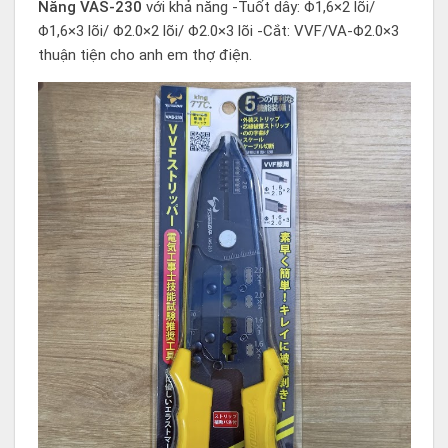
Năng VAS-230
với khả năng -Tuốt dây: Φ1,6×2 lõi/
Φ1,6×3 lõi/ Φ2.0×2 lõi/ Φ2.0×3 lõi -Cắt: VVF/VA-Φ2.0×3
thuận tiện cho anh em thợ điện.