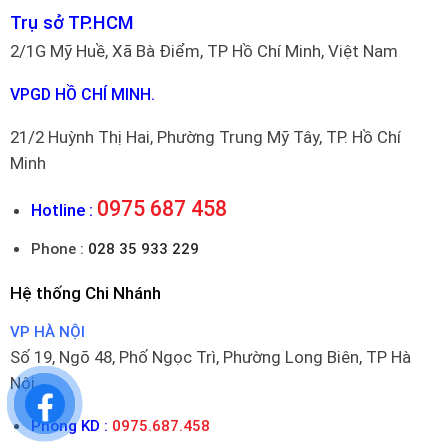
Trụ sở TP.HCM
2/1G Mỹ Huề, Xã Bà Điểm, TP Hồ Chí Minh, Việt Nam
VPGD HỒ CHÍ MINH.
21/2 Huỳnh Thị Hai, Phường Trung Mỹ Tây, TP. Hồ Chí
Minh
0975 687 458
Hotline :
Phone :
028 35 933 229
Hệ thống Chi Nhánh
VP HÀ NỘI
Số 19, Ngõ 48, Phố Ngọc Trì, Phường Long Biên, TP Hà
Nội
Phòng KD :
0975.687.458