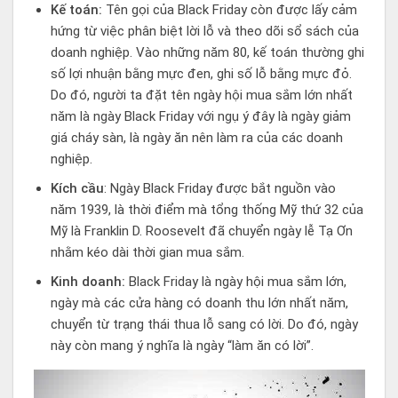
Kế toán:
Tên gọi của Black Friday còn được lấy cảm
hứng từ việc phân biệt lời lỗ và theo dõi sổ sách của
doanh nghiệp. Vào những năm 80, kế toán thường ghi
số lợi nhuận bằng mực đen, ghi số lỗ bằng mực đỏ.
Do đó, người ta đặt tên ngày hội mua sắm lớn nhất
năm là ngày Black Friday với ngụ ý đây là ngày giảm
giá cháy sàn, là ngày ăn nên làm ra của các doanh
nghiệp.
Kích cầu
: Ngày Black Friday được bắt nguồn vào
năm 1939, là thời điểm mà tổng thống Mỹ thứ 32 của
Mỹ là Franklin D. Roosevelt đã chuyển ngày lễ Tạ Ơn
nhằm kéo dài thời gian mua sắm.
Kinh doanh:
Black Friday là ngày hội mua sắm lớn,
ngày mà các cửa hàng có doanh thu lớn nhất năm,
chuyển từ trạng thái thua lỗ sang có lời. Do đó, ngày
này còn mang ý nghĩa là ngày “làm ăn có lời”.