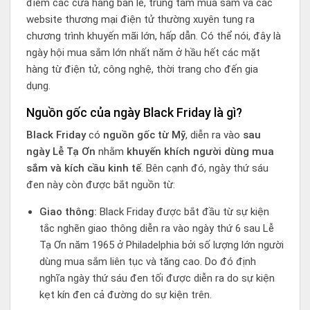
điểm các cửa hàng bán lẻ, trung tâm mua sắm và các
website thương mại điện tử thường xuyên tung ra
chương trình khuyến mãi lớn, hấp dẫn. Có thể nói, đây là
ngày hội mua sắm lớn nhất năm ở hầu hết các mặt
hàng từ điện tử, công nghệ, thời trang cho đến gia
dụng.
Nguồn gốc của ngày Black Friday là gì?
Black Friday
có
nguồn gốc từ Mỹ
, diễn ra vào
sau
ngày Lễ Tạ Ơn
nhằm
khuyến khích người dùng mua
sắm và kích cầu kinh tế
. Bên cạnh đó, ngày thứ sáu
đen này còn được bắt nguồn từ:
Giao thông:
Black Friday được bắt đầu từ sự kiện
tắc nghẽn giao thông diễn ra vào ngày thứ 6 sau Lễ
Tạ Ơn năm 1965 ở Philadelphia bởi số lượng lớn người
dùng mua sắm liên tục và tăng cao. Do đó định
nghĩa ngày thứ sáu đen tối được diễn ra do sự kiện
kẹt kín đen cả đường do sự kiện trên.