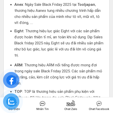
Anex
: Ngày Sale Black Friday 2025 tại
Tooljapan
,
thương hiệu Aanex tung nhiều chương trình hấp dẫn
cho nhiều sản phẩm của mình như tô vít, mũi vít, tô
vít đóng, ….
Eight
: Thương hiệu lục giác Eight với các sản phẩm
được hoàn thiện tỉ mỉ, an toàn khi sử dụng. Dịp Sales
Black friday 2025 này, Eight sẽ ưu đãi nhiều sản phẩm
như bộ lục giác, lục giác lẻ với ưu đãi lớn vô cùng giá
trị.
ARM
: Thương hiệu ARM nổi tiếng được mong đợi
trong ngày sale Black Friday 2025. Các sản phẩm mỏ
lết răng, cảo, kìm cắt cộng lực với giá trị ưu đãi hấp
dẫn.
TOP
: TOP là thương hiệu sản phẩm phụ kiện với
nhiều ưu đãi lớn trong dịp sale Black Friday này. Một
số sản phẩm nổi bật như mỏ lết, cờ lê, kéo cắt ống,
cờ lê đuôi chuột đến từ TOP sẽ giảm giá vô cùng
Gọi Điện
Nhắn Tin
Chat Zalo
Chat Facebook