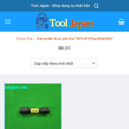
Skip
Tool Japan - Shop dụng cụ nhật bản
To
Content
Trang Chủ
/
Sản phẩm được gắn thẻ “WPS419 Flag Nhật Bản”
LỌC