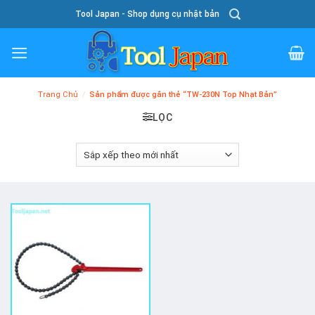
Skip
Tool Japan - Shop dụng cụ nhật bản
To
Content
Trang Chủ
/
Sản phẩm được gắn thẻ “TW-230N Top Nhạt Bản”
LỌC