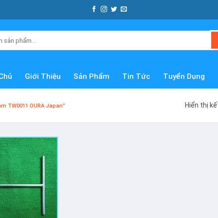
Chủ
Giới Thiệu
Sản Phẩm
Tin Tức
Tuyển Dụng
Hiển thị k
1mm TW0011 OURA Japan”