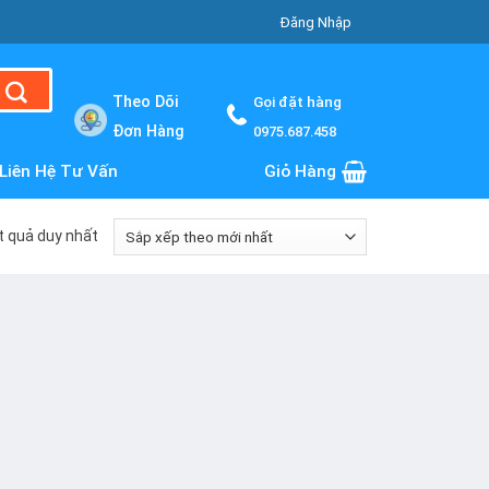
Đăng Nhập
Theo Dõi
Gọi đặt hàng
Đơn Hàng
0975.687.458
Liên Hệ Tư Vấn
Giỏ Hàng
ết quả duy nhất