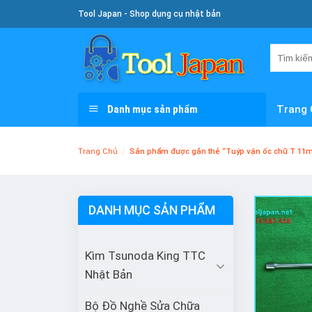
Skip
Tool Japan - Shop dụng cụ nhật bản
To
Content
Tìm
kiếm:
Danh mục sản phẩm
Trang 
Trang Chủ
/
Sản phẩm được gắn thẻ “Tuýp vặn ốc chữ T 1
DANH MỤC SẢN PHẨM
Kìm Tsunoda King TTC
Nhật Bản
Bộ Đồ Nghề Sửa Chữa