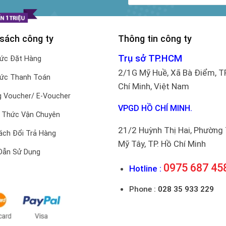
 sách công ty
Thông tin công ty
Trụ sở TP.HCM
hức Đặt Hàng
2/1G Mỹ Huề, Xã Bà Điểm, T
hức Thanh Toán
Chí Minh, Việt Nam
 Voucher/ E-Voucher
VPGD HỒ CHÍ MINH.
 Thức Vận Chuyên
21/2 Huỳnh Thị Hai, Phường
ách Đổi Trả Hàng
Mỹ Tây, TP. Hồ Chí Minh
Dẫn Sử Dụng
0975 687 45
Hotline :
Phone :
028 35 933 229