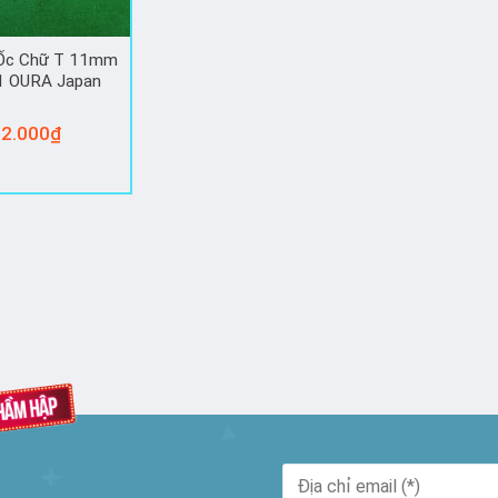
 Ốc Chữ T 11mm
 OURA Japan
2.000
₫