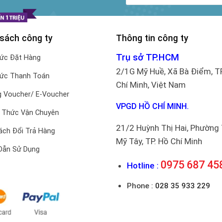
 sách công ty
Thông tin công ty
Trụ sở TP.HCM
hức Đặt Hàng
2/1G Mỹ Huề, Xã Bà Điểm, T
hức Thanh Toán
Chí Minh, Việt Nam
 Voucher/ E-Voucher
VPGD HỒ CHÍ MINH.
 Thức Vận Chuyên
21/2 Huỳnh Thị Hai, Phường
ách Đổi Trả Hàng
Mỹ Tây, TP. Hồ Chí Minh
Dẫn Sử Dụng
0975 687 45
Hotline :
Phone :
028 35 933 229