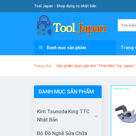
Skip
Tool Japan - Shop dụng cụ nhật bản
To
Content
Tìm
kiếm:
Danh mục sản phẩm
Trang 
Trang Chủ
/
Sản phẩm được gắn thẻ “TPW-0832 Top Japan”
DANH MỤC SẢN PHẨM
Kìm Tsunoda King TTC
Nhật Bản
Bộ Đồ Nghề Sửa Chữa