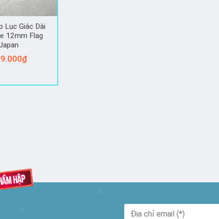
p Lục Giác Dài
ze 12mm Flag
Japan
9.000
₫