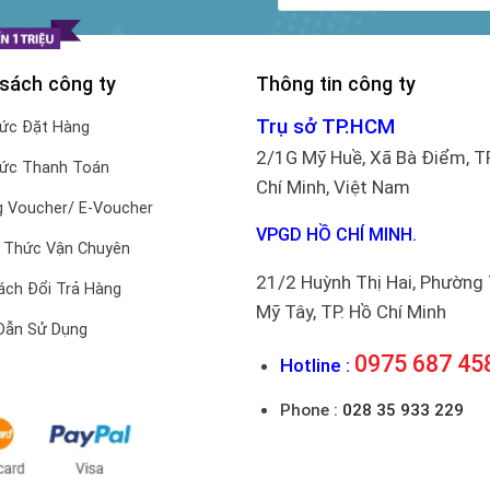
 sách công ty
Thông tin công ty
Trụ sở TP.HCM
hức Đặt Hàng
2/1G Mỹ Huề, Xã Bà Điểm, T
hức Thanh Toán
Chí Minh, Việt Nam
 Voucher/ E-Voucher
VPGD HỒ CHÍ MINH.
 Thức Vận Chuyên
21/2 Huỳnh Thị Hai, Phường
ách Đổi Trả Hàng
Mỹ Tây, TP. Hồ Chí Minh
Dẫn Sử Dụng
0975 687 45
Hotline :
Phone :
028 35 933 229