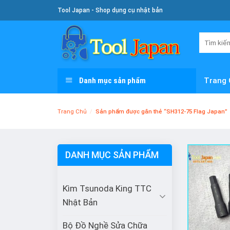
Skip
Tool Japan - Shop dụng cụ nhật bản
To
Content
Tìm
kiếm:
Danh mục sản phẩm
Trang 
Trang Chủ
/
Sản phẩm được gắn thẻ “SH312-75 Flag Japan”
DANH MỤC SẢN PHẨM
Kìm Tsunoda King TTC
Nhật Bản
Bộ Đồ Nghề Sửa Chữa