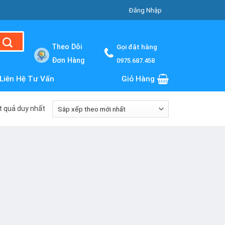
Đăng Nhập
Theo Dõi
Gọi đặt hàng
Đơn Hàng
0975.687.458
Liên Hệ Tư Vấn
Giỏ Hàng
ết quả duy nhất