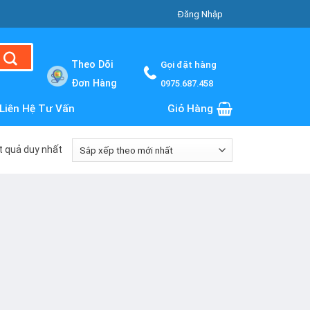
Đăng Nhập
Theo Dõi
Gọi đặt hàng
Đơn Hàng
0975.687.458
Liên Hệ Tư Vấn
Giỏ Hàng
ết quả duy nhất