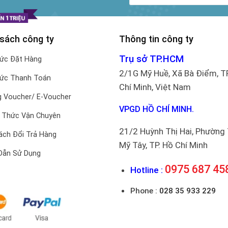
 sách công ty
Thông tin công ty
Trụ sở TP.HCM
hức Đặt Hàng
2/1G Mỹ Huề, Xã Bà Điểm, T
hức Thanh Toán
Chí Minh, Việt Nam
 Voucher/ E-Voucher
VPGD HỒ CHÍ MINH.
 Thức Vận Chuyên
21/2 Huỳnh Thị Hai, Phường
ách Đổi Trả Hàng
Mỹ Tây, TP. Hồ Chí Minh
Dẫn Sử Dụng
0975 687 45
Hotline :
Phone :
028 35 933 229