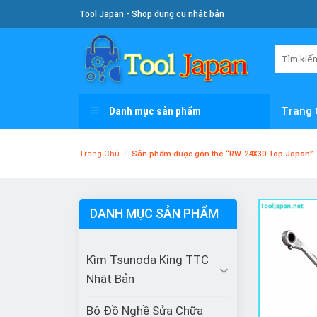
Skip
Tool Japan - Shop dụng cụ nhật bản
To
Content
Tìm
kiếm:
Danh mục sản phẩm
Trang 
Trang Chủ
/
Sản phẩm được gắn thẻ “RW-24X30 Top Japan”
DANH MỤC SẢN PHẨM
Kìm Tsunoda King TTC
Nhật Bản
Bộ Đồ Nghề Sửa Chữa