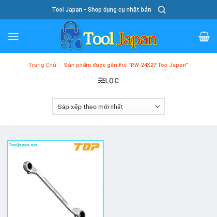
Skip
Tool Japan - Shop dụng cụ nhật bản
To
Content
Trang Chủ
/
Sản phẩm được gắn thẻ “RW-24X27 Top Japan”
LỌC