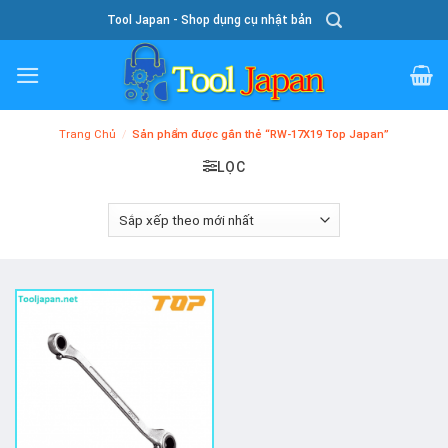
Skip
Tool Japan - Shop dụng cụ nhật bản
To
Content
Trang Chủ
/
Sản phẩm được gắn thẻ “RW-17X19 Top Japan”
LỌC