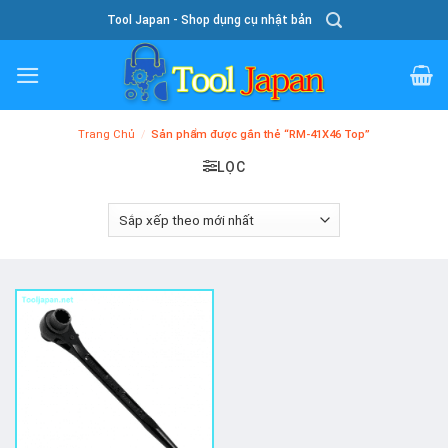
Skip
Tool Japan - Shop dụng cụ nhật bản
To
Content
Trang Chủ
/
Sản phẩm được gắn thẻ “RM-41X46 Top”
LỌC