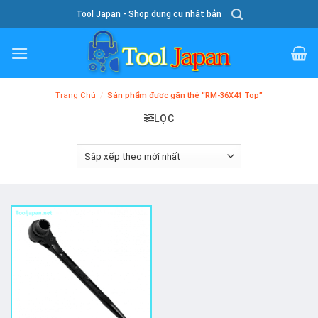
Skip
Tool Japan - Shop dụng cụ nhật bản
To
Content
Trang Chủ
/
Sản phẩm được gắn thẻ “RM-36X41 Top”
LỌC