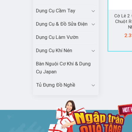
Dụng Cụ Cầm Tay
Cờ Lê 2 
Chuột 
Dụng Cụ & Đồ Sửa Điện
N
2.3
Dụng Cụ Làm Vườn
Dụng Cụ Khí Nén
Bàn Nguội Cơ Khí & Dụng
Cụ Japan
Tủ Đựng Đồ Nghề