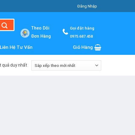
Đăng Nhập
Theo Dõi
Gọi đặt hàng
Đơn Hàng
0975.687.458
Liên Hệ Tư Vấn
Giỏ Hàng
ết quả duy nhất