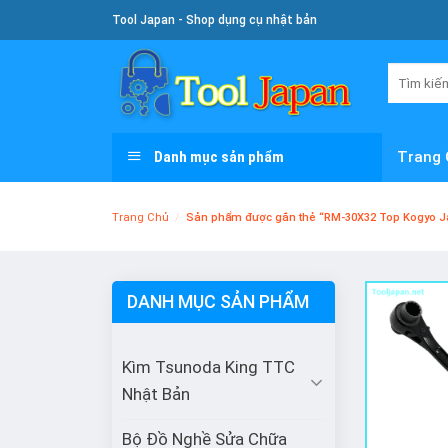
Skip
Tool Japan - Shop dụng cụ nhật bản
To
Content
Tìm
kiếm:
Danh mục sản phẩm
Trang 
Trang Chủ
/
Sản phẩm được gắn thẻ “RM-30X32 Top Kogyo J
DANH MỤC SẢN PHẨM
Kìm Tsunoda King TTC
Nhật Bản
Bộ Đồ Nghề Sửa Chữa