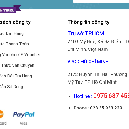
 sách công ty
Thông tin công ty
Trụ sở TP.HCM
hức Đặt Hàng
2/1G Mỹ Huề, Xã Bà Điểm, T
hức Thanh Toán
Chí Minh, Việt Nam
 Voucher/ E-Voucher
VPGD HỒ CHÍ MINH.
 Thức Vận Chuyên
21/2 Huỳnh Thị Hai, Phường
ách Đổi Trả Hàng
Mỹ Tây, TP. Hồ Chí Minh
Dẫn Sử Dụng
0975 687 45
Hotline :
Phone :
028 35 933 229