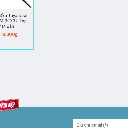
Đầu Tuýp Đuôi
RM-30X32 Top
hật Bản
18.000
₫