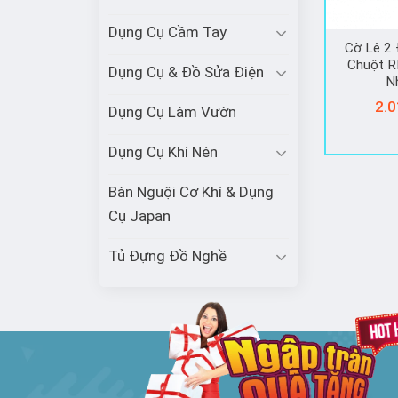
Dụng Cụ Cầm Tay
Cờ Lê 2 
Chuột 
Dụng Cụ & Đồ Sửa Điện
N
2.0
Dụng Cụ Làm Vườn
Dụng Cụ Khí Nén
Bàn Nguội Cơ Khí & Dụng
Cụ Japan
Tủ Đựng Đồ Nghề