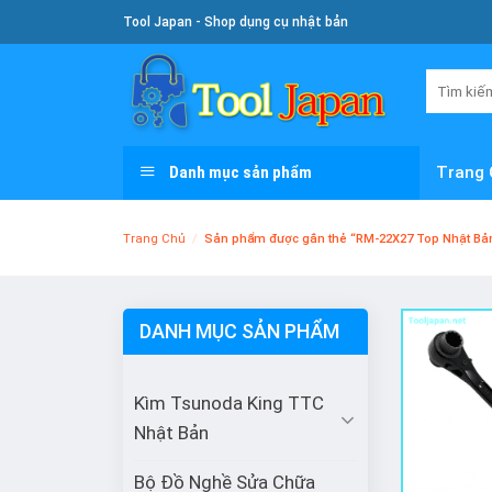
Skip
Tool Japan - Shop dụng cụ nhật bản
To
Content
Tìm
kiếm:
Danh mục sản phẩm
Trang 
Trang Chủ
/
Sản phẩm được gắn thẻ “RM-22X27 Top Nhật Bả
DANH MỤC SẢN PHẨM
Kìm Tsunoda King TTC
Nhật Bản
Bộ Đồ Nghề Sửa Chữa