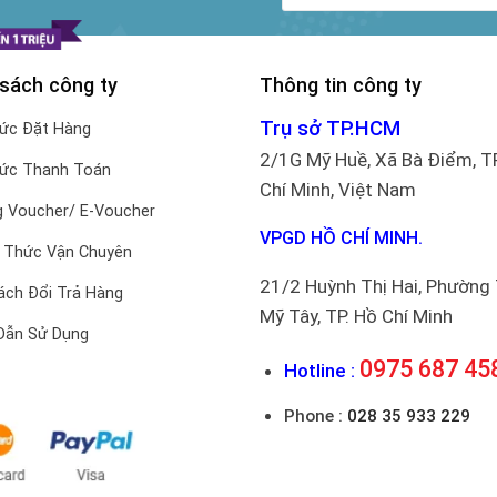
 sách công ty
Thông tin công ty
Trụ sở TP.HCM
hức Đặt Hàng
2/1G Mỹ Huề, Xã Bà Điểm, T
hức Thanh Toán
Chí Minh, Việt Nam
 Voucher/ E-Voucher
VPGD HỒ CHÍ MINH.
 Thức Vận Chuyên
21/2 Huỳnh Thị Hai, Phường
ách Đổi Trả Hàng
Mỹ Tây, TP. Hồ Chí Minh
Dẫn Sử Dụng
0975 687 45
Hotline :
Phone :
028 35 933 229