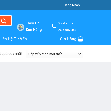
Đăng Nhập
Theo Dõi
Gọi đặt hàng
Đơn Hàng
0975.687.458
Liên Hệ Tư Vấn
Giỏ Hàng
ết quả duy nhất