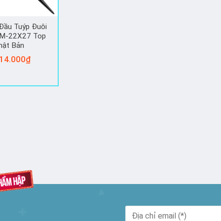
Đầu Tuýp Đuôi
RM-22X27 Top
hật Bản
14.000
₫