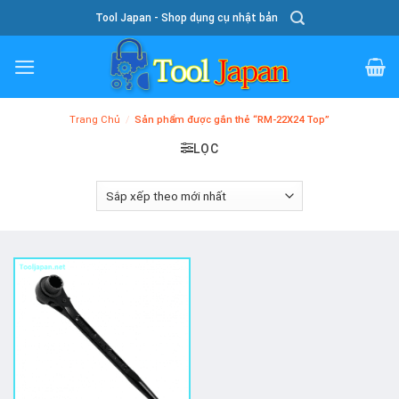
Skip
Tool Japan - Shop dụng cụ nhật bản
To
Content
Trang Chủ
/
Sản phẩm được gắn thẻ “RM-22X24 Top”
LỌC