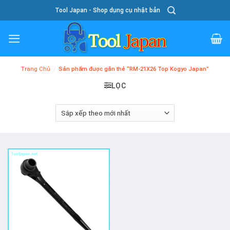
Skip
Tool Japan - Shop dụng cụ nhật bản
To
Content
Trang Chủ
/
Sản phẩm được gắn thẻ “RM-21X26 Top Kogyo Japan”
LỌC