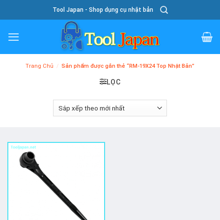
Skip
Tool Japan - Shop dụng cụ nhật bản
To
Content
Trang Chủ
/
Sản phẩm được gắn thẻ “RM-19X24 Top Nhật Bản”
LỌC