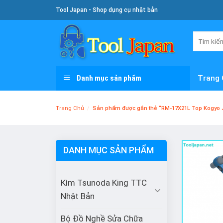
Skip
Tool Japan - Shop dụng cụ nhật bản
To
Content
Tìm
kiếm:
Danh mục sản phẩm
Trang 
Trang Chủ
/
Sản phẩm được gắn thẻ “RM-17X21L Top Kogyo 
DANH MỤC SẢN PHẨM
Kìm Tsunoda King TTC
Nhật Bản
Bộ Đồ Nghề Sửa Chữa