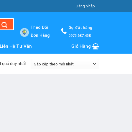
Đăng Nhập
Theo Dõi
Gọi đặt hàng
Đơn Hàng
0975.687.458
Liên Hệ Tư Vấn
Giỏ Hàng
ết quả duy nhất